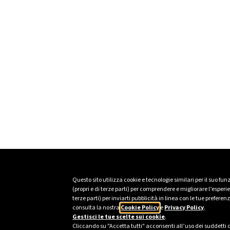
Questo sito utilizza cookie e tecnologie similari per il suo fu
(propri e di terze parti) per comprendere e migliorare l’esper
terze parti) per inviarti pubblicità in linea con le tue prefer
consulta la nostra
Cookie Policy
e
Privacy Policy
.
Gestisci le tue scelte sui cookie
.
Cliccando su "Accetta tutti" acconsenti all’uso dei suddetti 