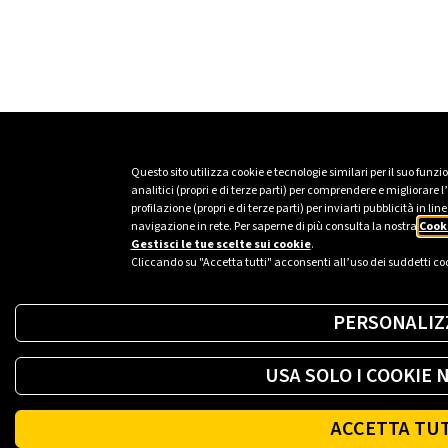
Questo sito utilizza cookie e tecnologie similari per il suo funz
analitici (propri e di terze parti) per comprendere e migliorare
profilazione (propri e di terze parti) per inviarti pubblicità in 
navigazione in rete. Per saperne di più consulta la nostra
Cooki
Gestisci le tue scelte sui cookie
.
Cliccando su "Accetta tutti" acconsenti all’uso dei suddetti co
PERSONALIZ
USA SOLO I COOKIE 
ACCETTA TU