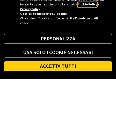
in rete. Per saperne di più consulta la nostra
Cookie Policy
e
Privacy Policy
.
Gestisci le tue scelte sui cookie
.
Cliccando su "Accetta tutti" acconsenti all’uso dei suddetti
cookie.
PERSONALIZZA
USA SOLO I COOKIE NECESSARI
ACCETTA TUTTI
Fai il pieno di energia ovunque tu sia.
SCARICA L'APP
Footer
PLENITUDE
LUCE E GAS CASA
LUCE E GAS AZIENDA