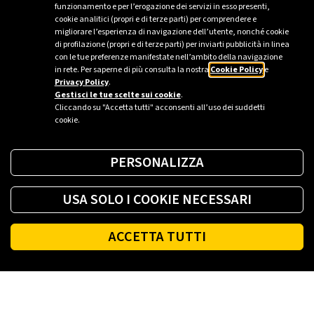
funzionamento e per l’erogazione dei servizi in esso presenti,
cookie analitici (propri e di terze parti) per comprendere e
migliorare l’esperienza di navigazione dell’utente, nonché cookie
di profilazione (propri e di terze parti) per inviarti pubblicità in linea
con le tue preferenze manifestate nell’ambito della navigazione
in rete. Per saperne di più consulta la nostra
Cookie Policy
e
Privacy Policy
.
Gestisci le tue scelte sui cookie
.
Cliccando su "Accetta tutti" acconsenti all’uso dei suddetti
cookie.
PERSONALIZZA
USA SOLO I COOKIE NECESSARI
ACCETTA TUTTI
Footer