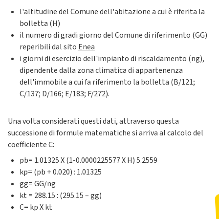
l'altitudine del Comune dell'abitazione a cui è riferita la
bolletta (H)
il numero di gradi giorno del Comune di riferimento (GG)
reperibili dal sito
Enea
i giorni di esercizio dell'impianto di riscaldamento (ng),
dipendente dalla zona climatica di appartenenza
dell'immobile a cui fa riferimento la bolletta (B/121;
C/137; D/166; E/183; F/272).
Una volta considerati questi dati, attraverso questa
successione di formule matematiche si arriva al calcolo del
coefficiente C:
pb= 1.01325 X (1-0.0000225577 X H) 5.2559
kp= (pb + 0.020) : 1.01325
gg= GG/ng
kt = 288.15 : (295.15 – gg)
C= kp X kt