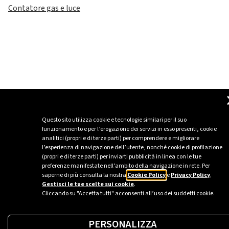
Contatore gas e luce
Questo sito utilizza cookie e tecnologie similari per il suo
funzionamento e per l’erogazione dei servizi in esso presenti, cookie
analitici (propri e di terze parti) per comprendere e migliorare
l’esperienza di navigazione dell’utente, nonché cookie di profilazione
(propri e di terze parti) per inviarti pubblicità in linea con le tue
preferenze manifestate nell’ambito della navigazione in rete. Per
saperne di più consulta la nostra
Cookie Policy
e
Privacy Policy
.
Gestisci le tue scelte sui cookie
.
Cliccando su "Accetta tutti" acconsenti all’uso dei suddetti cookie.
PERSONALIZZA