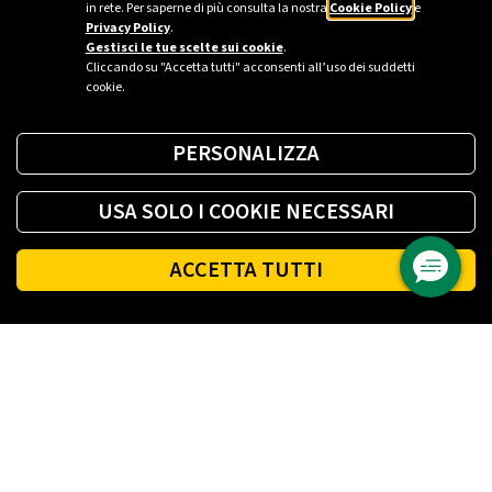
in rete. Per saperne di più consulta la nostra
Cookie Policy
e
Privacy Policy
.
Gestisci le tue scelte sui cookie
.
Cliccando su "Accetta tutti" acconsenti all’uso dei suddetti
cookie.
PERSONALIZZA
USA SOLO I COOKIE NECESSARI
ACCETTA TUTTI
Footer
PLENITUDE
LUCE E GAS CASA
LUCE E GAS AZIENDA