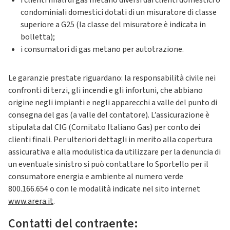
i clienti finali di gas metano diversi dai clienti domestici o
condominiali domestici dotati di un misuratore di classe
superiore a G25 (la classe del misuratore è indicata in
bolletta);
i consumatori di gas metano per autotrazione.
Le garanzie prestate riguardano: la responsabilità civile nei
confronti di terzi, gli incendi e gli infortuni, che abbiano
origine negli impianti e negli apparecchi a valle del punto di
consegna del gas (a valle del contatore). L’assicurazione è
stipulata dal CIG (Comitato Italiano Gas) per conto dei
clienti finali. Per ulteriori dettagli in merito alla copertura
assicurativa e alla modulistica da utilizzare per la denuncia di
un eventuale sinistro si può contattare lo Sportello per il
consumatore energia e ambiente al numero verde
800.166.654 o con le modalità indicate nel sito internet
www.arera.it
.
Contatti del contraente: