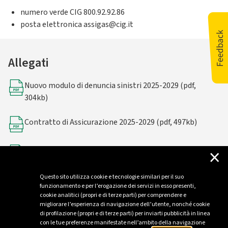
numero verde CIG 800.92.92.86
posta elettronica assigas@cig.it
Allegati
Nuovo modulo di denuncia sinistri 2025-2029 (pdf,
304kb)
Contratto di Assicurazione 2025-2029 (pdf, 497kb)
×
Delibera Arera 085/24/R/GAS - 19/03/2024 (pdf, 606kb)
Questo sito utilizza cookie e tecnologie similari per il suo
funzionamento e per l’erogazione dei servizi in esso presenti,
cookie analitici (propri e di terze parti) per comprendere e
migliorare l’esperienza di navigazione dell’utente, nonché cookie
di profilazione (propri e di terze parti) per inviarti pubblicità in linea
con le tue preferenze manifestate nell’ambito della navigazione