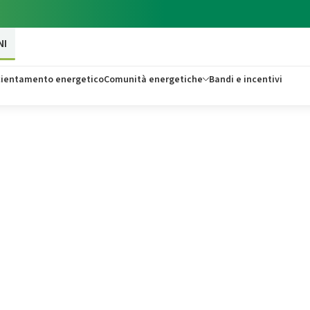
NI
icientamento energetico
Comunità energetiche
Bandi e incentivi
 più
a con il
de.
siness e ottenere vantaggi
fonti rinnovabili per