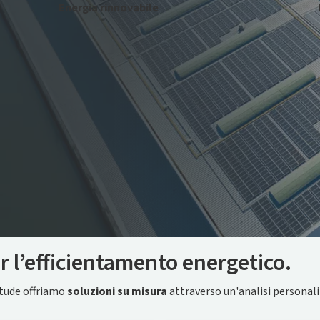
Energia rinnovabile
Unisciti alla transizione energetica
con l’installazione di un impianto
fotovoltaico.
er l’efficientamento energetico.
nitude offriamo
soluzioni su misura
attraverso un'analisi personali