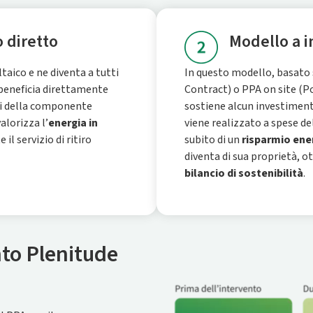
 diretto
Modello a 
ltaico e ne diventa a tutti
In questo modello, basato
 beneficia direttamente
Contract) o PPA on site (P
sti della componente
sostiene alcun investimento
valorizza l’
energia in
viene realizzato a spese del
l servizio di ritiro
subito di un
risparmio ene
diventa di sua proprietà, o
bilancio di sostenibilità
.
nto Plenitude