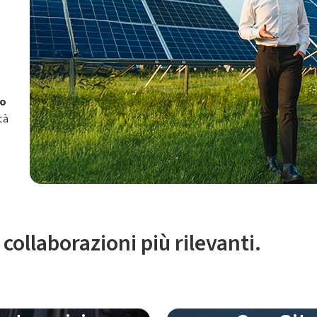
io
tà
collaborazioni più rilevanti.