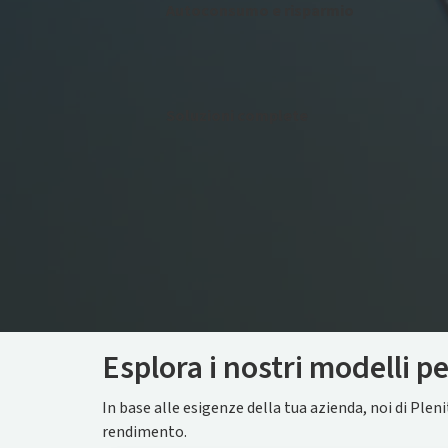
Autoconsumo e risparmio
Diventa sempre più indipendente
dalla rete elettrica nazionale e
risparmi con l’autoconsumo.
Soluzioni complete
Ci occupiamo della progettazione,
della fornitura, dei lavori e
dell'avviamento dell'impianto.
Esplora i nostri modelli p
In base alle esigenze della tua azienda, noi di Ple
rendimento.