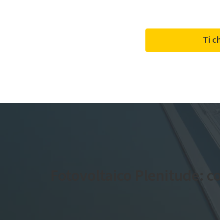
l'auto-consumo.
Ti c
Fotovoltaico Plenitude: co
Grazie alla nostra esperienza nell’ambito del foto
accompagniamo nel percorso della
transizione e