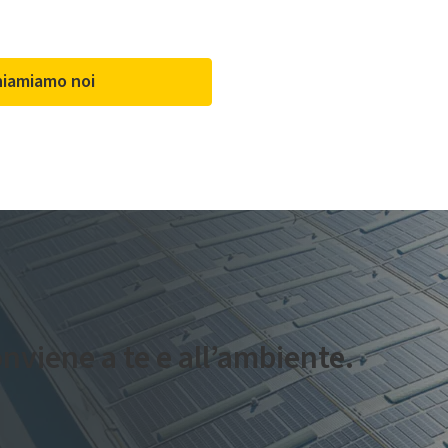
hiamiamo noi
nviene a te e all’ambiente.
voltaico, ti guidiamo passo dopo passo verso la
soluzione più ada
nergetica
con un team di esperti dedicato e tanti vantaggi.