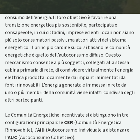
introdotte nel settore energetico, perché superano il
modello tradizionale e centralizzato di produzione e
consumo dell’energia. Il loro obiettivo è favorire una
transizione energetica più sostenibile, partecipata e
consapevole, in cui cittadini, imprese ed enti locali non siano
più solo consumatori passivi, ma attori attivi del sistema
energetico. Il principio cardine su cui si basano le comunità
energetiche è quello dell’autoconsumo diffuso. Questo
meccanismo consente a più soggetti, collegati alla stessa
cabina primaria di rete, di condividere virtualmente l’energia
elettrica prodotta localmente da impianti alimentati da
fonti rinnovabili. L’energia generata e immessa in rete da
uno o più membri della comunità viene infatti condivisa degli
altri partecipanti.
Le Comunità Energetiche incentivate si distinguono in tre
configurazioni principali: le
CER
(Comunità Energetica
Rinnovabile), l’
AID
(Autoconsumo Individuale a distanza) e
l’
AUC
(Autoconsumo Collettivo).