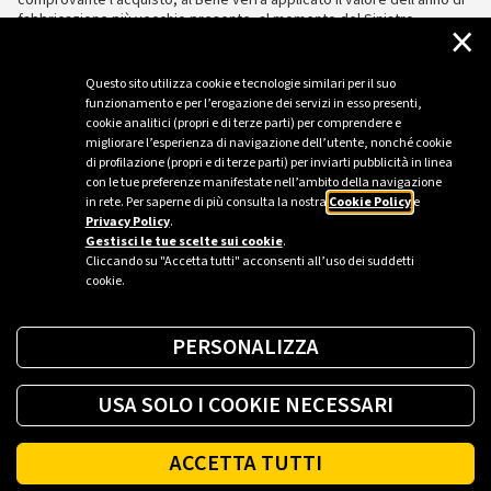
comprovante l’acquisto, al Bene verrà applicato il valore dell’anno di
fabbricazione più vecchio presente, al momento del Sinistro,
×
all’interno della banca dati utilizzata dalla Struttura Liquidativa.
Questo sito utilizza cookie e tecnologie similari per il suo
funzionamento e per l’erogazione dei servizi in esso presenti,
cookie analitici (propri e di terze parti) per comprendere e
migliorare l’esperienza di navigazione dell’utente, nonché cookie
di profilazione (propri e di terze parti) per inviarti pubblicità in linea
con le tue preferenze manifestate nell’ambito della navigazione
in rete. Per saperne di più consulta la nostra
Cookie Policy
e
Privacy Policy
.
Gestisci le tue scelte sui cookie
.
Cliccando su "Accetta tutti" acconsenti all’uso dei suddetti
cookie.
PERSONALIZZA
USA SOLO I COOKIE NECESSARI
ACCETTA TUTTI