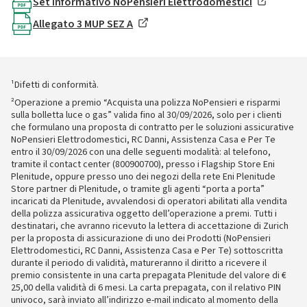
Set Informativo NoPensieri Elettrodomestici
Allegato 3 MUP SEZ A
¹Difetti di conformità.
²Operazione a premio “Acquista una polizza NoPensieri e risparmi
sulla bolletta luce o gas” valida fino al 30/09/2026, solo per i clienti
che formulano una proposta di contratto per le soluzioni assicurative
NoPensieri Elettrodomestici, RC Danni, Assistenza Casa e Per Te
entro il 30/09/2026 con una delle seguenti modalità: al telefono,
tramite il contact center (800900700), presso i Flagship Store Eni
Plenitude, oppure presso uno dei negozi della rete Eni Plenitude
Store partner di Plenitude, o tramite gli agenti “porta a porta”
incaricati da Plenitude, avvalendosi di operatori abilitati alla vendita
della polizza assicurativa oggetto dell’operazione a premi. Tutti i
destinatari, che avranno ricevuto la lettera di accettazione di Zurich
per la proposta di assicurazione di uno dei Prodotti (NoPensieri
Elettrodomestici, RC Danni, Assistenza Casa e Per Te) sottoscritta
durante il periodo di validità, matureranno il diritto a ricevere il
premio consistente in una carta prepagata Plenitude del valore di €
25,00 della validità di 6 mesi. La carta prepagata, con il relativo PIN
univoco, sarà inviato all’indirizzo e-mail indicato al momento della