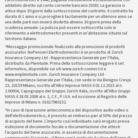
Elettrodomestici è 144€, pagabile mensilmente esclusivamente con
addebito diretto sul conto corrente bancario (SDD). La garanzia si
attiva dopo 30 giorni dalla sottoscrizione del contratto. Il contratto ha
durata di 1 anno e si prorogherà tacitamente per un ulteriore anno se
una delle parti non invierà disdetta almeno 30 giorni prima della
scadenza annuale. La polizza può essere sottoscritta solo in
riferimento a elettrodomestici presenti in un’abitazione situata sul
territorio italiano.
⁴Messaggio promozionale finalizzato alla promozione di prodotti
assicurativi. NoPensieri Elettrodomestici è un prodotto di Zurich
Insurance Company Ltd - Rappresentanza Generale per l’Italia,
distribuito da Plenitude. Prima della sottoscrizione leggere il set
informativo, disponibile sui siti www.zurich-connect.it e
www.eniplenitude.com. Zurich Insurance Company Ltd -
Rappresentanza Generale per l’Italia, con sede in Via Benigno Crespi
23, 20159 Milano, iscritta all’Albo Imprese IVASS il 01.12.2015 al n.
2.00004, Capogruppo del Gruppo Zurich Italia, iscritto all’Albo Gruppi
IVASS il 28.05.2008 al n. 2, C.F., P. I.V.A. ed iscrizione al Registro delle
Imprese di Milano n. 01627980152.
⁵In caso di riparazione antieconomica del dispositivo audio-video o
dell’elettrodomestico, è previsto un rimborso pari al 50% del prezzo
di acquisto del bene. L’importo così individuato sarà erogato previa
esibizione di documento fiscale o documentazione che attesti
l’acquisto del bene assicurato. in assenza di documentazione