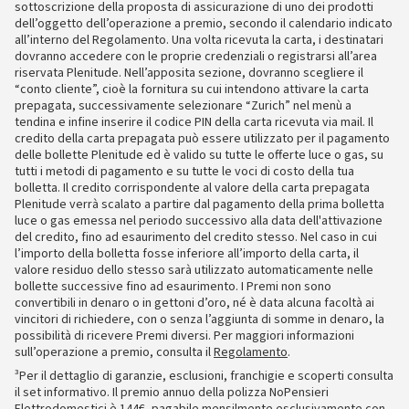
sottoscrizione della proposta di assicurazione di uno dei prodotti
dell’oggetto dell’operazione a premio, secondo il calendario indicato
all’interno del Regolamento. Una volta ricevuta la carta, i destinatari
dovranno accedere con le proprie credenziali o registrarsi all’area
riservata Plenitude. Nell’apposita sezione, dovranno scegliere il
“conto cliente”, cioè la fornitura su cui intendono attivare la carta
prepagata, successivamente selezionare “Zurich” nel menù a
tendina e infine inserire il codice PIN della carta ricevuta via mail. Il
credito della carta prepagata può essere utilizzato per il pagamento
delle bollette Plenitude ed è valido su tutte le offerte luce o gas, su
tutti i metodi di pagamento e su tutte le voci di costo della tua
bolletta. Il credito corrispondente al valore della carta prepagata
Plenitude verrà scalato a partire dal pagamento della prima bolletta
luce o gas emessa nel periodo successivo alla data dell'attivazione
del credito, fino ad esaurimento del credito stesso. Nel caso in cui
l’importo della bolletta fosse inferiore all’importo della carta, il
valore residuo dello stesso sarà utilizzato automaticamente nelle
bollette successive fino ad esaurimento. I Premi non sono
convertibili in denaro o in gettoni d’oro, né è data alcuna facoltà ai
vincitori di richiedere, con o senza l’aggiunta di somme in denaro, la
possibilità di ricevere Premi diversi. Per maggiori informazioni
sull’operazione a premio, consulta il
Regolamento
.
³Per il dettaglio di garanzie, esclusioni, franchigie e scoperti consulta
il set informativo. Il premio annuo della polizza NoPensieri