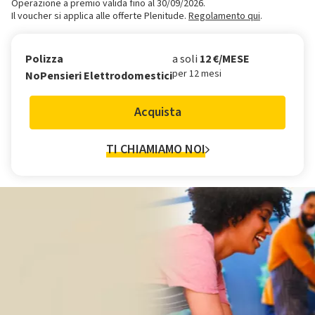
Operazione a premio valida fino al 30/09/2026.
Il voucher si applica alle offerte Plenitude.
Regolamento qui
.
Polizza
a soli
12 €/MESE
per 12 mesi
NoPensieri Elettrodomestici
Acquista
TI CHIAMIAMO NOI