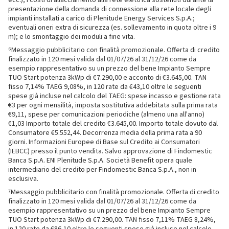
ecc.); i costi di allacciamento alla rete elettrica sostenuti durante la
presentazione della domanda di connessione alla rete locale degli
impianti installati a carico di Plenitude Energy Services S.p.A.;
eventuali oneri extra di sicurezza (es. sollevamento in quota oltre i 9
m); e lo smontaggio dei moduli a fine vita.
⁶Messaggio pubblicitario con finalità promozionale. Offerta di credito
finalizzato in 120 mesi valida dal 01/07/26 al 31/12/26 come da
esempio rappresentativo su un prezzo del bene Impianto Sempre
TUO Start potenza 3kWp di €7.290,00 e acconto di €3.645,00. TAN
fisso 7,14% TAEG 9,08%, in 120 rate da €43,10 oltre le seguenti
spese già incluse nel calcolo del TAEG: spese incasso e gestione rata
€3 per ogni mensilità, imposta sostitutiva addebitata sulla prima rata
€9,11, spese per comunicazioni periodiche (almeno una all'anno)
€1,03 Importo totale del credito €3.645,00. Importo totale dovuto dal
Consumatore €5.552,44. Decorrenza media della prima rata a 90
giorni. Informazioni Europee di Base sul Credito ai Consumatori
(IEBCC) presso il punto vendita. Salvo approvazione di Findomestic
Banca S.p.A. ENI Plenitude S.p.A. Società Benefit opera quale
intermediario del credito per Findomestic Banca S.p.A., non in
esclusiva.
⁷Messaggio pubblicitario con finalità promozionale. Offerta di credito
finalizzato in 120 mesi valida dal 01/07/26 al 31/12/26 come da
esempio rappresentativo su un prezzo del bene Impianto Sempre
TUO Start potenza 3kWp di €7.290,00. TAN fisso 7,11% TAEG 8,24%,