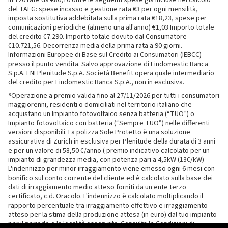
in 120 rate da €86,10 oltre le seguenti spese già incluse nel calcolo
del TAEG: spese incasso e gestione rata €3 per ogni mensilità,
imposta sostitutiva addebitata sulla prima rata €18,23, spese per
comunicazioni periodiche (almeno una all'anno) €1,03 Importo totale
del credito €7.290. Importo totale dovuto dal Consumatore
€10.721,56. Decorrenza media della prima rata a 90 giorni.
Informazioni Europee di Base sul Credito ai Consumatori (IEBCC)
presso il punto vendita. Salvo approvazione di Findomestic Banca
S.p.A. ENI Plenitude S.p.A. Società Benefit opera quale intermediario
del credito per Findomestic Banca S.p.A., non in esclusiva.
⁸Operazione a premio valida fino al 27/11/2026 per tutti i consumatori
maggiorenni, residenti o domiciliati nel territorio italiano che
acquistano un Impianto fotovoltaico senza batteria (“TUO”) o
Impianto fotovoltaico con batteria (“Sempre TUO”) nelle differenti
versioni disponibili. La polizza Sole Protetto è una soluzione
assicurativa di Zurich in esclusiva per Plenitude della durata di 3 anni
e per un valore di 58,50 €/anno ( premio indicativo calcolato per un
impianto di grandezza media, con potenza pari a 4,5kW (13€/kW)
L'indennizzo per minor irraggiamento viene emesso ogni 6 mesi con
bonifico sul conto corrente del cliente ed è calcolato sulla base dei
dati di irraggiamento medio atteso forniti da un ente terzo
certificato, c.d. Oracolo. L'indennizzo è calcolato moltiplicando il
rapporto percentuale tra irraggiamento effettivo e irraggiamento
atteso per la stima della produzione attesa (in euro) dal tuo impianto
per il periodo e la località osservata. Consulta le
Condizioni di