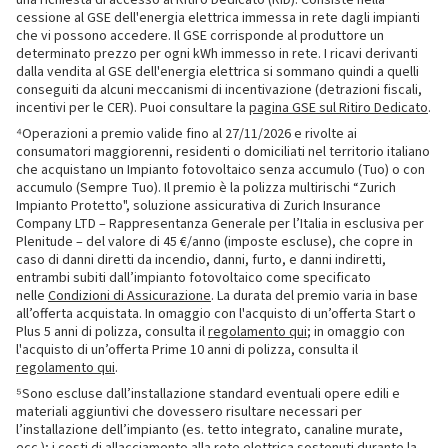
una richiesta di accesso al Ritiro Dedicato (RID). Consiste nella
cessione al GSE dell'energia elettrica immessa in rete dagli impianti
che vi possono accedere. Il GSE corrisponde al produttore un
determinato prezzo per ogni kWh immesso in rete. I ricavi derivanti
dalla vendita al GSE dell'energia elettrica si sommano quindi a quelli
conseguiti da alcuni meccanismi di incentivazione (detrazioni fiscali,
incentivi per le CER). Puoi consultare la
pagina GSE sul Ritiro Dedicato
.
⁴Operazioni a premio valide fino al 27/11/2026 e rivolte ai
consumatori maggiorenni, residenti o domiciliati nel territorio italiano
che acquistano un Impianto fotovoltaico senza accumulo (Tuo) o con
accumulo (Sempre Tuo). Il premio è la polizza multirischi “Zurich
Impianto Protetto", soluzione assicurativa di Zurich Insurance
Company LTD – Rappresentanza Generale per l’Italia in esclusiva per
Plenitude – del valore di 45 €/anno (imposte escluse), che copre in
caso di danni diretti da incendio, danni, furto, e danni indiretti,
entrambi subiti dall’impianto fotovoltaico come specificato
nelle
Condizioni di Assicurazione
. La durata del premio varia in base
all’offerta acquistata. In omaggio con l'acquisto di un’offerta Start o
Plus 5 anni di polizza, consulta il
regolamento qui
; in omaggio con
l'acquisto di un’offerta Prime 10 anni di polizza, consulta il
regolamento qui
.
⁵Sono escluse dall’installazione standard eventuali opere edili e
materiali aggiuntivi che dovessero risultare necessari per
l’installazione dell’impianto (es. tetto integrato, canaline murate,