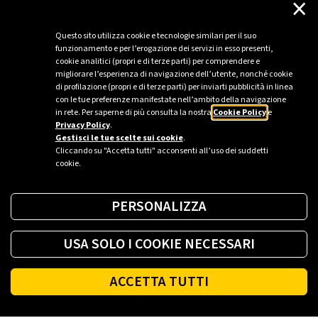
×
assicurazione
e il
Regolamento qu
i.
Questo sito utilizza cookie e tecnologie similari per il suo
funzionamento e per l’erogazione dei servizi in esso presenti,
cookie analitici (propri e di terze parti) per comprendere e
migliorare l’esperienza di navigazione dell’utente, nonché cookie
di profilazione (propri e di terze parti) per inviarti pubblicità in linea
con le tue preferenze manifestate nell’ambito della navigazione
in rete. Per saperne di più consulta la nostra
Cookie Policy
e
Privacy Policy
.
Gestisci le tue scelte sui cookie
.
Cliccando su "Accetta tutti" acconsenti all’uso dei suddetti
cookie.
PERSONALIZZA
USA SOLO I COOKIE NECESSARI
ACCETTA TUTTI