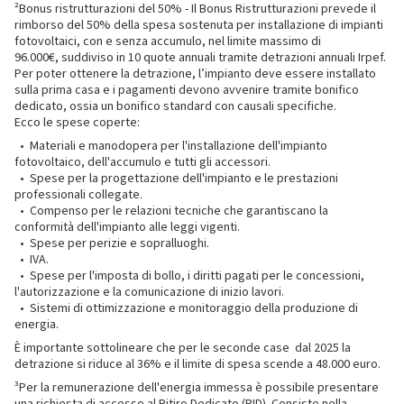
²Bonus ristrutturazioni del 50% - Il Bonus Ristrutturazioni prevede il
rimborso del 50% della spesa sostenuta per installazione di impianti
fotovoltaici, con e senza accumulo, nel limite massimo di
96.000€, suddiviso in 10 quote annuali tramite detrazioni annuali Irpef.
Per poter ottenere la detrazione, l’impianto deve essere installato
sulla prima casa e i pagamenti devono avvenire tramite bonifico
dedicato, ossia un bonifico standard con causali specifiche.
Ecco le spese coperte:
• Materiali e manodopera per l'installazione dell'impianto
fotovoltaico, dell'accumulo e tutti gli accessori.
• Spese per la progettazione dell'impianto e le prestazioni
professionali collegate.
• Compenso per le relazioni tecniche che garantiscano la
conformità dell'impianto alle leggi vigenti.
• Spese per perizie e sopralluoghi.
• IVA.
• Spese per l'imposta di bollo, i diritti pagati per le concessioni,
l'autorizzazione e la comunicazione di inizio lavori.
• Sistemi di ottimizzazione e monitoraggio della produzione di
energia.
È importante sottolineare che per le seconde case dal 2025 la
detrazione si riduce al 36% e il limite di spesa scende a 48.000 euro.​
³Per la remunerazione dell'energia immessa è possibile presentare