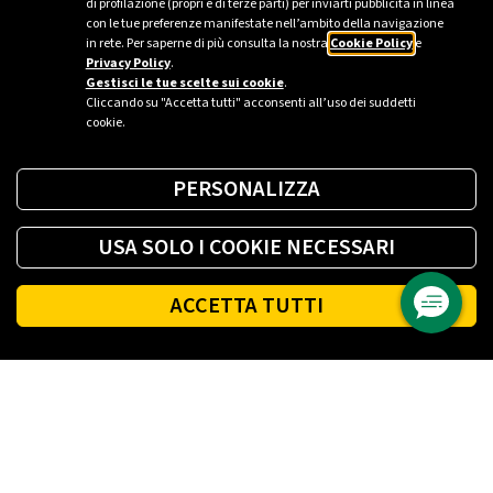
di profilazione (propri e di terze parti) per inviarti pubblicità in linea
con le tue preferenze manifestate nell’ambito della navigazione
in rete. Per saperne di più consulta la nostra
Cookie Policy
e
Privacy Policy
.
Gestisci le tue scelte sui cookie
.
Cliccando su "Accetta tutti" acconsenti all’uso dei suddetti
cookie.
PERSONALIZZA
USA SOLO I COOKIE NECESSARI
ACCETTA TUTTI
Footer
PLENITUDE
LUCE E GAS CASA