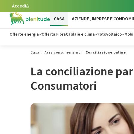
Accedi
Vai al contenuto principale
CASA
AZIENDE, IMPRESE E CONDOMI
Offerte energia
Offerta Fibra
Caldaie e clima
Fotovoltaico
Mobil
Casa
Area consumerismo
Conciliazione online
La conciliazione par
Consumatori