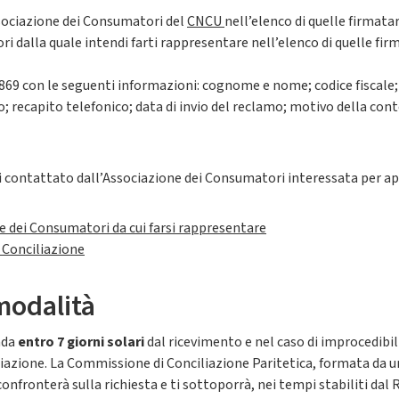
ssociazione dei Consumatori del
CNCU
nell’elenco di quelle firmata
 dalla quale intendi farti rappresentare nell’elenco di quelle firm
869 con le seguenti informazioni: cognome e nome; codice fiscale; 
recapito telefonico; data di invio del reclamo; motivo della cont
ai contattato dall’Associazione dei Consumatori interessata per ap
ne dei Consumatori da cui farsi rappresentare
a Conciliazione
modalità
nda
entro 7 giorni solari
dal ricevimento e nel caso di improcedibi
liazione. La Commissione di Conciliazione Paritetica, formata da u
onfronterà sulla richiesta e ti sottoporrà, nei tempi stabiliti da