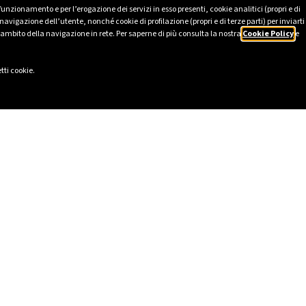
 funzionamento e per l’erogazione dei servizi in esso presenti, cookie analitici (propri e di
avigazione dell’utente, nonché cookie di profilazione (propri e di terze parti) per inviarti
’ambito della navigazione in rete. Per saperne di più consulta la nostra
Cookie Policy
e
tti cookie.
GAS CASA
INFO LUCE E GAS
uce
Evoluzioni Mercati al dettaglio
gas
Fine tutela gas e vulnerabilità
GAS AZIENDA
Canone Rai
Come leggere la bolletta
luce business
Come leggere la bolletta (Aziende
gas business
e Condomini)
DE FIBRA
Glossario Bolletta
lenitude Fibra
pagoPA
Control
Comunicazione dell'autorità per l'e