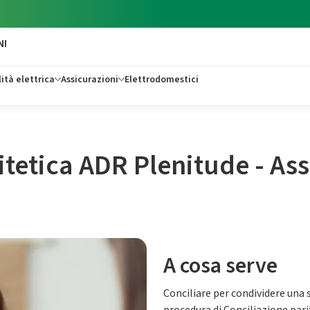
NI
ità elettrica
Assicurazioni
Elettrodomestici
itetica ADR Plenitude - Ass
A cosa serve
Conciliare per condividere una s