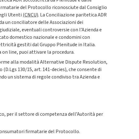
tetica ADR sottoscritta da Plenitude e dalle
irmatarie del Protocollo riconosciute dal Consiglio
egli Utenti
(CNCU)
. La Conciliazione paritetica ADR
 da un conciliatore delle Associazioni dei
udiziale, eventuali controversie con l’Azienda e
mercato domestico nazionale e condomini con
ttricità gestiti dal Gruppo Plenitude in Italia.
n line, puoi attivare la procedura.
forme alla modalità Alternative Dispute Resolution,
 (D.Lgs 130/15, art. 141-decies), che consente di
ando un sistema di regole condiviso tra Azienda e
co, per il settore di competenza dell’Autorità per
Consumatori firmatarie del Protocollo.