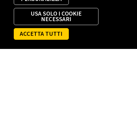
USA SOLO I COOKIE
NECESSARI
ACCETTA TUTTI
AGEVOLAZIONI LUCE E GAS
Bonus sociale bollette luce e gas
Agevolazione alluvioni: ciclone Harry e altri
eventi
Agevolazioni fiscali
, Imprese
Agevolazioni sisma Centro Italia
DIRITTI DEL CONSUMATORE
Come riconoscere ed evitare le truffe
Standard di qualità
nergia