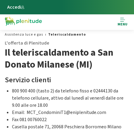
Vai al contenuto principale
Accedi
MENU
Assistenza luce e gas
Teleriscaldamento
L'offerta di Plenitude
Il teleriscaldamento a San
Donato Milanese (MI)
Servizio clienti
800 900 400 (tasto 2) da telefono fisso e 02444130 da
telefono cellulare, attivo dal lunedì al venerdì dalle ore
9.00 alle ore 18.00
Email: MCT_CondominiT1@eniplenitude.com
Fax 081 00760022
Casella postale 71, 20068 Peschiera Borromeo Milano