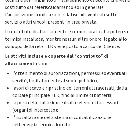
tecniche dellʼimpianto di riscaldamento esistente che viene
sostituito dal teleriscaldamento ed in generale
lʼacquisizione di indicazioni relative ad eventuali sotto-
servizi o altri vincoli presenti in area privata.
Il contributo di allacciamento è commisurato alla potenza
termica installata, mentre nessun altro onere, legato allo
sviluppo della rete TLR viene posto a carico del Cliente.
Le attività
incluse e coperte dal
“
contributo
”
di
allacciamento
sono:
lʼottenimento di autorizzazioni, permessi ed eventuali
servitù, limitatamente al suolo pubblico;
lavori di scavo e ripristino dei terreni attraversati, dalla
dorsale principale TLR, fino al limite di batteria;
la posa delle tubazioni e di altri elementi accessori
(organi di intercetto);
lʼinstallazione del sistema di contabilizzazione
dellʼenergia termica fornita.