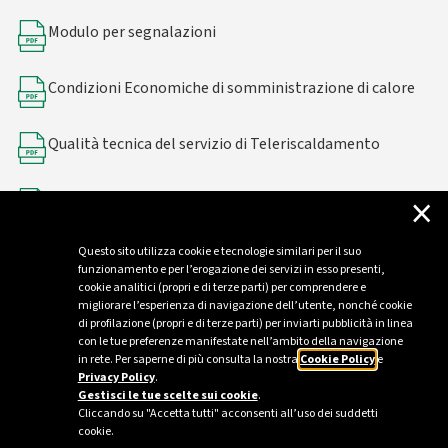
Modulo per segnalazioni
Condizioni Economiche di somministrazione di calore
Qualità tecnica del servizio di Teleriscaldamento
×
Richiesta di disattivazione o scollegamento dalla
fornitura del servizio di teleriscaldamento
Questo sito utilizza cookie e tecnologie similari per il suo
funzionamento e per l’erogazione dei servizi in esso presenti,
cookie analitici (propri e di terze parti) per comprendere e
migliorare l’esperienza di navigazione dell’utente, nonché cookie
di profilazione (propri e di terze parti) per inviarti pubblicità in linea
con le tue preferenze manifestate nell’ambito della navigazione
in rete. Per saperne di più consulta la nostra
Cookie Policy
e
Privacy Policy
.
Gestisci le tue scelte sui cookie
.
Cliccando su "Accetta tutti" acconsenti all’uso dei suddetti
cookie.