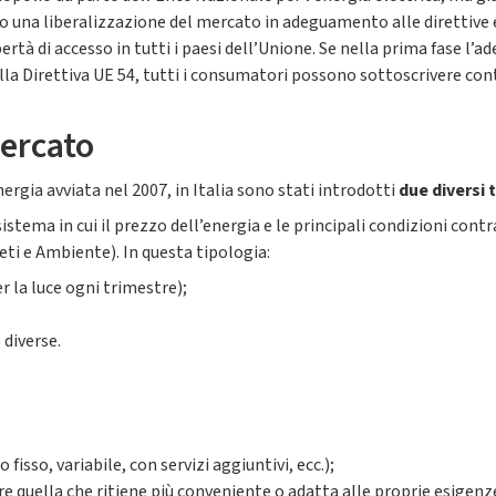
to una liberalizzazione del mercato in adeguamento alle direttive
bertà di accesso in tutti i paesi dell’Unione. Se nella prima fase 
lla Direttiva UE 54, tutti i consumatori possono sottoscrivere cont
Mercato
ergia avviata nel 2007, in Italia sono stati introdotti
due diversi 
 sistema in cui il prezzo dell’energia e le principali condizioni cont
ti e Ambiente). In questa tipologia:
 la luce ogni trimestre);
 diverse.
isso, variabile, con servizi aggiuntivi, ecc.);
re quella che ritiene più conveniente o adatta alle proprie esigenz