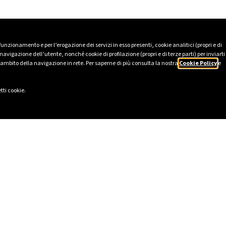
 funzionamento e per l’erogazione dei servizi in esso presenti, cookie analitici (propri e di
avigazione dell’utente, nonché cookie di profilazione (propri e di terze parti) per inviarti
’ambito della navigazione in rete. Per saperne di più consulta la nostra
Cookie Policy
e
tti cookie.
GAS CASA
INFO LUCE E GAS
uce
Evoluzioni Mercati al dettaglio
gas
Fine tutela gas e vulnerabilità
GAS AZIENDA
Canone Rai
Come leggere la bolletta
luce business