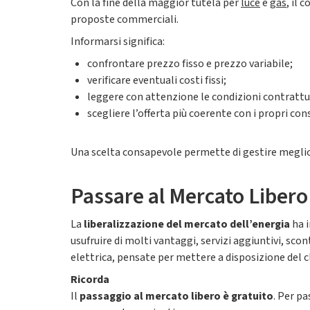
Con la fine della maggior tutela per
luce
e
gas
, il
proposte commerciali.
Informarsi significa:
confrontare prezzo fisso e prezzo variabile;
verificare eventuali costi fissi;
leggere con attenzione le condizioni contrattu
scegliere l’offerta più coerente con i propri con
Una scelta consapevole permette di gestire megli
Passare al Mercato Libero
La
liberalizzazione del mercato dell’energia
ha i
usufruire di molti vantaggi, servizi aggiuntivi, sco
elettrica, pensate per mettere a disposizione del cl
Ricorda
Il
passaggio al mercato libero è gratuito
. Per p