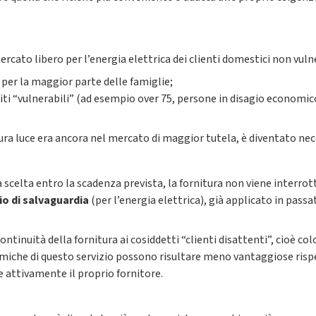
ercato libero per l’energia elettrica dei clienti domestici non vulne
 per la maggior parte delle famiglie;
niti “vulnerabili” (ad esempio over 75, persone in disagio economico
rnitura luce era ancora nel mercato di maggior tutela, è diventato ne
 scelta entro la scadenza prevista, la fornitura non viene interro
io di salvaguardia
(per l’energia elettrica), già applicato in passa
continuità della fornitura ai cosiddetti “clienti disattenti”, cioè 
nomiche di questo servizio possono risultare meno vantaggiose rispe
e attivamente il proprio fornitore.