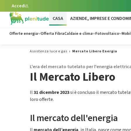
Accedi
Vai al contenuto principale
CASA
AZIENDE, IMPRESE E CONDOMI
Offerte energia
Offerta Fibra
Caldaie e clima
Fotovoltaico
Mobil
Assistenza luce e gas
Mercato Libero Energia
L'era del mercato tutelato per l'energia elettric
Il Mercato Libero
Il
31 dicembre 2023
si è concluso il mercato tutel
loro offerte.
Il mercato dell'energia
Il
mercato dell’energia
, in Italia, nasce come mon