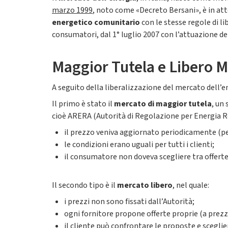
marzo 1999
, noto come «Decreto Bersani», è in at
energetico comunitario
con le stesse regole di li
consumatori, dal 1° luglio 2007 con l’attuazione de
Maggior Tutela e Libero 
A seguito della liberalizzazione del mercato dell’en
Il primo è stato il
mercato di maggior tutela
, un
cioè ARERA (Autorità di Regolazione per Energia Re
il prezzo veniva aggiornato periodicamente (per
le condizioni erano uguali per tutti i clienti;
il consumatore non doveva scegliere tra offerte
Il secondo tipo è il
mercato libero
, nel quale:
i prezzi non sono fissati dall’Autorità;
ogni fornitore propone offerte proprie (a prezzo f
il cliente può confrontare le proposte e sceglie