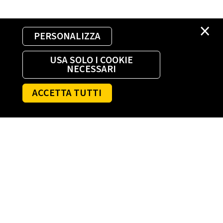
×
PERSONALIZZA
USA SOLO I COOKIE
NECESSARI
ACCETTA TUTTI
AGEVOLAZIONI LUCE E GAS
Bonus sociale bollette luce e gas
Agevolazione alluvioni: ciclone Harry e altri
eventi
Agevolazioni fiscali