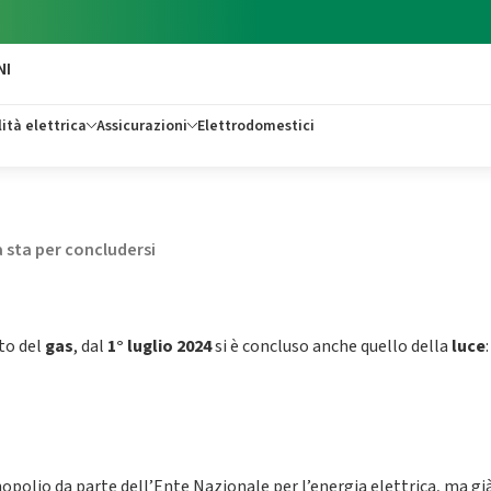
NI
ità elettrica
Assicurazioni
Elettrodomestici
a sta per concludersi
ato del
gas
, dal
1° luglio 2024
si è concluso anche quello della
luce
opolio da parte dell’Ente Nazionale per l’energia elettrica, ma già 