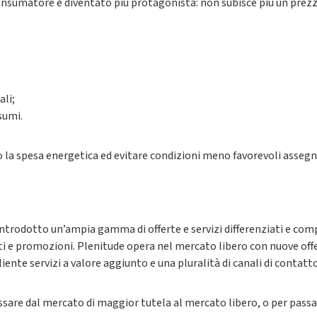
 consumatore è diventato più protagonista: non subisce più un prez
ali;
sumi.
o la spesa energetica ed evitare condizioni meno favorevoli asse
ntrodotto un’ampia gamma di offerte e servizi differenziati e comp
nti e promozioni. Plenitude opera nel mercato libero con nuove offer
iente servizi a valore aggiunto e una pluralità di canali di contatto
assare dal mercato di maggior tutela al mercato libero, o per passa