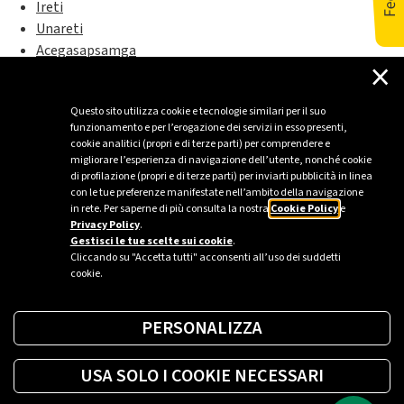
Ireti
Unareti
Acegasapsamga
×
Inrete
Questo sito utilizza cookie e tecnologie similari per il suo
funzionamento e per l’erogazione dei servizi in esso presenti,
cookie analitici (propri e di terze parti) per comprendere e
migliorare l’esperienza di navigazione dell’utente, nonché cookie
di profilazione (propri e di terze parti) per inviarti pubblicità in linea
con le tue preferenze manifestate nell’ambito della navigazione
in rete. Per saperne di più consulta la nostra
Cookie Policy
e
Privacy Policy
.
Gestisci le tue scelte sui cookie
.
Cliccando su "Accetta tutti" acconsenti all’uso dei suddetti
cookie.
PERSONALIZZA
USA SOLO I COOKIE NECESSARI