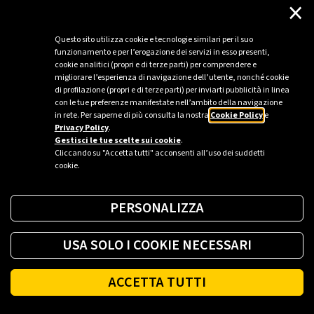
×
esclusiva.
Questo sito utilizza cookie e tecnologie similari per il suo
funzionamento e per l’erogazione dei servizi in esso presenti,
cookie analitici (propri e di terze parti) per comprendere e
migliorare l’esperienza di navigazione dell’utente, nonché cookie
di profilazione (propri e di terze parti) per inviarti pubblicità in linea
con le tue preferenze manifestate nell’ambito della navigazione
in rete. Per saperne di più consulta la nostra
Cookie Policy
e
Privacy Policy
.
Gestisci le tue scelte sui cookie
.
Cliccando su "Accetta tutti" acconsenti all’uso dei suddetti
cookie.
PERSONALIZZA
USA SOLO I COOKIE NECESSARI
ACCETTA TUTTI