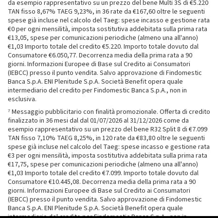
da esempio rappresentativo su un prezzo del bene Multi 3S di €5.220
TAN fisso 8,67% TAEG 9,23%, in 36 rate da €167,60 oltre le seguenti
spese già incluse nel calcolo del Taeg: spese incasso e gestione rata
€0 per ogni mensilità, imposta sostitutiva addebitata sulla prima rata
€13,05, spese per comunicazioni periodiche (almeno una all'anno)
€1,03 Importo totale del credito €5.220. Importo totale dovuto dal
Consumatore €6.050,77. Decorrenza media della prima rata a 90
giorni. Informazioni Europee di Base sul Credito ai Consumatori
(IEBCC) presso il punto vendita. Salvo approvazione di Findomestic
Banca S.p.A. ENI Plenitude S.p.A. Società Benefit opera quale
intermediario del credito per Findomestic Banca S.p.A., non in
esclusiva.
⁷ Messaggio pubblicitario con finalità promozionale. Offerta di credito
finalizzato in 36 mesi dal dal 01/07/2026 al 31/12/2026 come da
esempio rappresentativo su un prezzo del bene R32 Split 8 di €7.099
TAN fisso 7,10% TAEG 8,25%, in 120 rate da €83,80 oltre le seguenti
spese già incluse nel calcolo del Taeg: spese incasso e gestione rata
€3 per ogni mensilità, imposta sostitutiva addebitata sulla prima rata
€17,75, spese per comunicazioni periodiche (almeno una all'anno)
€1,03 Importo totale del credito €7.099. Importo totale dovuto dal
Consumatore €10.445,08. Decorrenza media della prima rata a 90
giorni. Informazioni Europee di Base sul Credito ai Consumatori
(IEBCC) presso il punto vendita. Salvo approvazione di Findomestic
Banca S.p.A. ENI Plenitude S.p.A. Società Benefit opera quale
intermediario del credito per Findomestic Banca S.p.A., non in