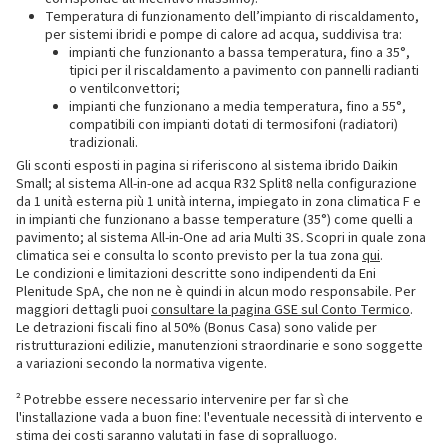
Temperatura di funzionamento dell’impianto di riscaldamento,
per sistemi ibridi e pompe di calore ad acqua, suddivisa tra:
impianti che funzionanto a bassa temperatura, fino a 35°,
tipici per il riscaldamento a pavimento con pannelli radianti
o ventilconvettori;
impianti che funzionano a media temperatura, fino a 55°,
compatibili con impianti dotati di termosifoni (radiatori)
tradizionali.
Gli sconti esposti in pagina si riferiscono al sistema ibrido Daikin
Small; al sistema All-in-one ad acqua R32 Split8 nella configurazione
da 1 unità esterna più 1 unità interna, impiegato in zona climatica F e
in impianti che funzionano a basse temperature (35°) come quelli a
pavimento; al sistema All-in-One ad aria Multi 3S
.
Scopri in quale zona
climatica sei e consulta lo sconto previsto per la tua zona
qui
.
Le condizioni e limitazioni descritte sono indipendenti da Eni
Plenitude SpA, che non ne è quindi in alcun modo responsabile. Per
maggiori dettagli puoi
consultare la pagina GSE sul Conto Termico
.
Le detrazioni fiscali fino al 50% (Bonus Casa) sono valide per
ristrutturazioni edilizie, manutenzioni straordinarie e sono soggette
a variazioni secondo la normativa vigente.
² Potrebbe essere necessario intervenire per far sì che
l'installazione vada a buon fine: l'eventuale necessità di intervento e
stima dei costi saranno valutati in fase di sopralluogo.