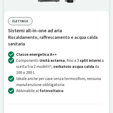
ELETTRICO
Sistemi all-in-one ad aria
Riscaldamento, raffrescamento e acqua calda
sanitaria
Classe energetica A++
Componenti:
Unità esterna
, fino a 3
split interni
a
scelta tra 2 modelli⁵,
serbatoio acqua calda
da
100 o 200 L
Ideale anche per case senza termosifoni, nessuna
manutenzione obbligatoria
Abbinabile al
fotovoltaico