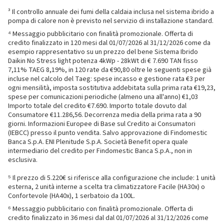
³ Il controllo annuale dei fumi della caldaia inclusa nel sistema ibrido a
pompa di calore non è previsto nel servizio di installazione standard.
⁴ Messaggio pubblicitario con finalità promozionale. Offerta di
credito finalizzato in 120 mesi dal 01/07/2026 al 31/12/2026 come da
esempio rappresentativo su un prezzo del bene Sistema Ibrido
Daikin No Stress light potenza 4kWp - 28kWt di € 7.690 TAN fisso
7,11% TAEG 8,19%, in 120 rate da €90,80 oltre le seguenti spese già
incluse nel calcolo del Taeg: spese incasso e gestione rata €3 per
ogni mensilità, imposta sostitutiva addebitata sulla prima rata €19,23,
spese per comunicazioni periodiche (almeno una all'anno) €1,03
Importo totale del credito €7.690. Importo totale dovuto dal
Consumatore €11.286,56. Decorrenza media della prima rata a 90
giorni. Informazioni Europee di Base sul Credito ai Consumatori
(IEBCC) presso il punto vendita. Salvo approvazione di Findomestic
Banca S.p.A. ENI Plenitude S.p.A. Società Benefit opera quale
intermediario del credito per Findomestic Banca S.p.A., non in
esclusiva.
⁵ Il prezzo di 5.220€ si riferisce alla configurazione che include: 1 unità
esterna, 2 unità interne a scelta tra climatizzatore Facile (HA30x) o
Confortevole (HA40x), 1 serbatoio da 100L.
⁶ Messaggio pubblicitario con finalità promozionale. Offerta di
credito finalizzato in 36 mesi dal dal 01/07/2026 al 31/12/2026 come