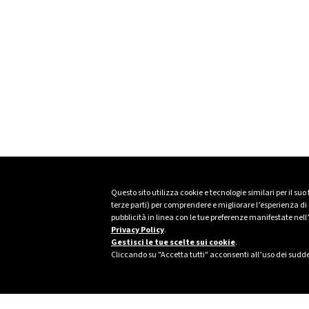
Questo sito utilizza cookie e tecnologie similari per il suo
terze parti) per comprendere e migliorare l’esperienza di n
pubblicità in linea con le tue preferenze manifestate nell
Privacy Policy
.
Gestisci le tue scelte sui cookie
.
Cliccando su "Accetta tutti" acconsenti all’uso dei sudde