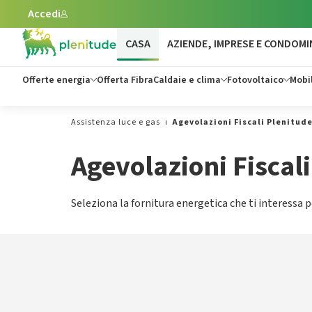
Accedi
Vai al contenuto principale
CASA
AZIENDE, IMPRESE E CONDOMI
Offerte energia
Offerta Fibra
Caldaie e clima
Fotovoltaico
Mobil
Assistenza luce e gas
Agevolazioni Fiscali Plenitud
Agevolazioni Fiscal
Seleziona la fornitura energetica che ti interessa pe