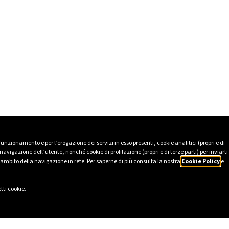
 funzionamento e per l’erogazione dei servizi in esso presenti, cookie analitici (propri e di
avigazione dell’utente, nonché cookie di profilazione (propri e di terze parti) per inviarti
’ambito della navigazione in rete. Per saperne di più consulta la nostra
Cookie Policy
e
tti cookie.