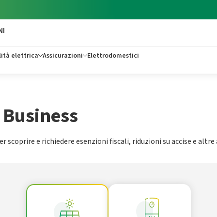
NI
ità elettrica
Assicurazioni
Elettrodomestici
e
i Business
r scoprire e richiedere esenzioni fiscali, riduzioni su accise e alt