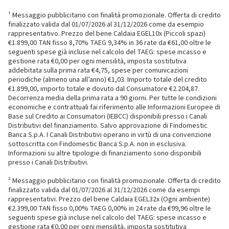
¹ Messaggio pubblicitario con finalità promozionale. Offerta di credito
finalizzato valida dal 01/07/2026 al 31/12/2026 come da esempio
rappresentativo. Prezzo del bene Caldaia EGEL10x (Piccoli spazi)
€1.899,00 TAN fisso 8,70% TAEG 9,34% in 36 rate da €61,00 oltre le
seguenti spese già incluse nel calcolo del TAEG: spese incasso e
gestione rata €0,00 per ogni mensilità, imposta sostitutiva
addebitata sulla prima rata €4,75, spese per comunicazioni
periodiche (almeno una all’anno) €1,03. Importo totale del credito
€1.899,00, importo totale e dovuto dal Consumatore €2.204,87.
Decorrenza media della prima rata a 90 giorni. Per tutte le condizioni
economiche e contrattuali fai riferimento alle Informazioni Europee di
Base sul Credito ai Consumatori (IEBCC) disponibili presso i Canali
Distributivi del finanziamento. Salvo approvazione di Findomestic
Banca S.p.A. I Canali Distributivi operano in virtù di una convenzione
sottoscritta con Findomestic Banca S.p.A. non in esclusiva.
Informazioni su altre tipologie di finanziamento sono disponibili
presso i Canali Distributivi.
² Messaggio pubblicitario con finalità promozionale. Offerta di credito
finalizzato valida dal 01/07/2026 al 31/12/2026 come da esempi
rappresentativi. Prezzo del bene Caldaia EGEL32x (Ogni ambiente)
€2.399,00 TAN fisso 0,00% TAEG 0,00% in 24 rate da €99,96 oltre le
seguenti spese già incluse nel calcolo del TAEG: spese incasso e
gestione rata €0,00 per ogni mensilità, imposta sostitutiva