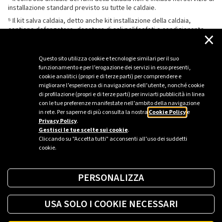
installazione standard previsto su tutte le caldaie.
⁵ Il kit salva caldaia, detto anche kit installazione della caldaia,
contiene defangatore, dosatore di sali polifosfati e condizionante
×
chimico.
Questo sito utilizza cookie e tecnologie similari per il suo
funzionamento e per l’erogazione dei servizi in esso presenti,
cookie analitici (propri e di terze parti) per comprendere e
migliorare l’esperienza di navigazione dell’utente, nonché cookie
di profilazione (propri e di terze parti) per inviarti pubblicità in linea
con le tue preferenze manifestate nell’ambito della navigazione
in rete. Per saperne di più consulta la nostra
Cookie Policy
e
Privacy Policy
.
Gestisci le tue scelte sui cookie
.
Cliccando su "Accetta tutti" acconsenti all’uso dei suddetti
cookie.
PERSONALIZZA
USA SOLO I COOKIE NECESSARI