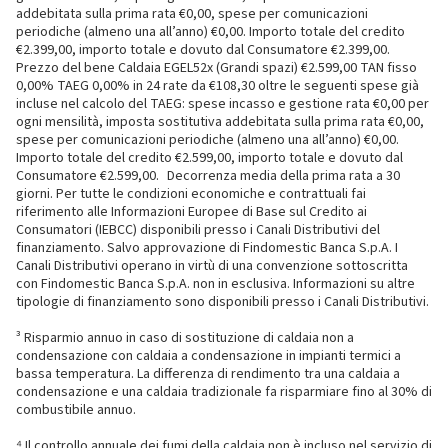
addebitata sulla prima rata €0,00, spese per comunicazioni
periodiche (almeno una all’anno) €0,00. Importo totale del credito
€2.399,00, importo totale e dovuto dal Consumatore €2.399,00.
Prezzo del bene Caldaia EGEL52x (Grandi spazi) €2.599,00 TAN fisso
0,00% TAEG 0,00% in 24 rate da €108,30 oltre le seguenti spese già
incluse nel calcolo del TAEG: spese incasso e gestione rata €0,00 per
ogni mensilità, imposta sostitutiva addebitata sulla prima rata €0,00,
spese per comunicazioni periodiche (almeno una all’anno) €0,00.
Importo totale del credito €2.599,00, importo totale e dovuto dal
Consumatore €2.599,00. Decorrenza media della prima rata a 30
giorni. Per tutte le condizioni economiche e contrattuali fai
riferimento alle Informazioni Europee di Base sul Credito ai
Consumatori (IEBCC) disponibili presso i Canali Distributivi del
finanziamento. Salvo approvazione di Findomestic Banca S.p.A. I
Canali Distributivi operano in virtù di una convenzione sottoscritta
con Findomestic Banca S.p.A. non in esclusiva. Informazioni su altre
tipologie di finanziamento sono disponibili presso i Canali Distributivi.
³ Risparmio annuo in caso di sostituzione di caldaia non a
condensazione con caldaia a condensazione in impianti termici a
bassa temperatura. La differenza di rendimento tra una caldaia a
condensazione e una caldaia tradizionale fa risparmiare fino al 30% di
combustibile annuo.
⁴ Il controllo annuale dei fumi della caldaia non è incluso nel servizio di