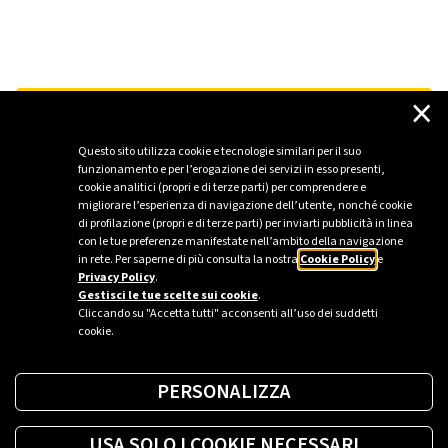
×
Vedi tutte le FAQ
Questo sito utilizza cookie e tecnologie similari per il suo
funzionamento e per l’erogazione dei servizi in esso presenti,
cookie analitici (propri e di terze parti) per comprendere e
migliorare l’esperienza di navigazione dell’utente, nonché cookie
di profilazione (propri e di terze parti) per inviarti pubblicità in linea
con le tue preferenze manifestate nell’ambito della navigazione
in rete. Per saperne di più consulta la nostra
Cookie Policy
e
Privacy Policy
.
Gestisci le tue scelte sui cookie
.
Cliccando su "Accetta tutti" acconsenti all’uso dei suddetti
cookie.
PERSONALIZZA
USA SOLO I COOKIE NECESSARI