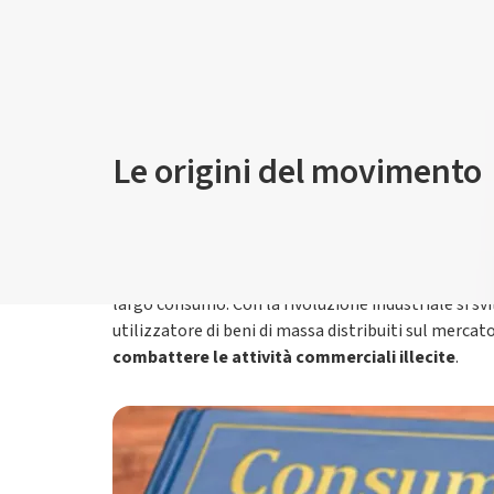
Le origini del moviment
Il consumerismo è un
movimento a tutela dei dir
marginale, uno scandalo per la vendita di carne ava
A causa di numerose proteste, il Governo Federale
largo consumo. Con la rivoluzione industriale si sv
utilizzatore di beni di massa distribuiti sul mercat
combattere le attività commerciali illecite
.