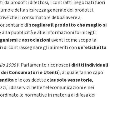
i da prodotti difettosi, i contratti negoziati fuori
nsumo e della sicurezza generale dei prodotti.
crive che il consumatore debba avere a
 consentano di
scegliere il prodotto che meglio si
alla pubblicità e alle informazioni fornitegli.
ganismi
e
associazioni
aventi come scopo la
ari di contrassegnare gli alimenti con
un'etichetta
lio 1998
il Parlamento riconosce
i diritti individuali
 dei Consumatori e Utenti
), al quale fanno capo
vendita
e le cosiddette
clausole vessatorie
,
zzi, i disservizi nelle telecomunicazioni e nei
rdinate le normative in materia di difesa dei