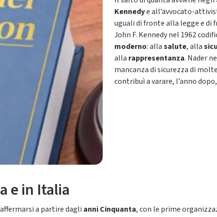
Il salto di qualità avviene negli
Kennedy
e all’avvocato-attivi
uguali di fronte alla legge e di
John F. Kennedy nel 1962 codifi
moderno
: alla
salute
, alla
sic
alla
rappresentanza
. Nader n
mancanza di sicurezza di molte
contribuì a varare, l’anno dopo,
e in Italia
ffermarsi a partire dagli
anni Cinquanta
, con le prime organizza