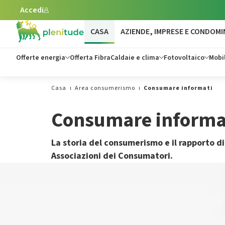
Accedi
Vai al contenuto principale
CASA
AZIENDE, IMPRESE E CONDOMI
Offerte energia
Offerta Fibra
Caldaie e clima
Fotovoltaico
Mobil
Casa
Area consumerismo
Consumare informati
Consumare informa
La storia del consumerismo e il rapporto di
Associazioni dei Consumatori.