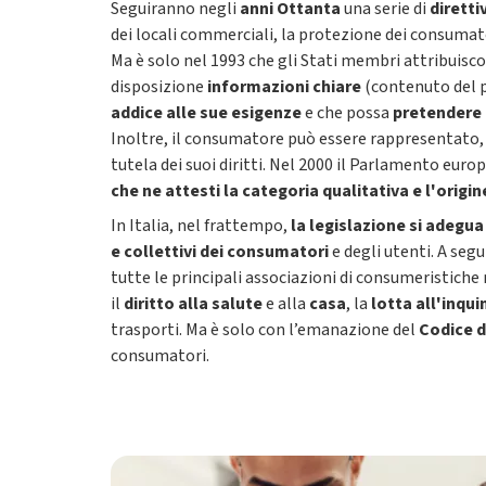
Seguiranno negli
anni Ottanta
una serie di
diretti
dei locali commerciali, la protezione dei consumator
Ma è solo nel 1993 che gli Stati membri attribuisc
disposizione
informazioni chiare
(contenuto del p
addice alle sue esigenze
e che possa
pretendere 
Inoltre, il consumatore può essere rappresentato
tutela dei suoi diritti. Nel 2000 il Parlamento euro
che ne attesti la categoria qualitativa e l'origi
In Italia, nel frattempo,
la legislazione si adegu
e collettivi dei consumatori
e degli utenti. A segu
tutte le principali associazioni di consumeristiche na
il
diritto alla salute
e alla
casa
, la
lotta all'inq
trasporti. Ma è solo con l’emanazione del
Codice 
consumatori.