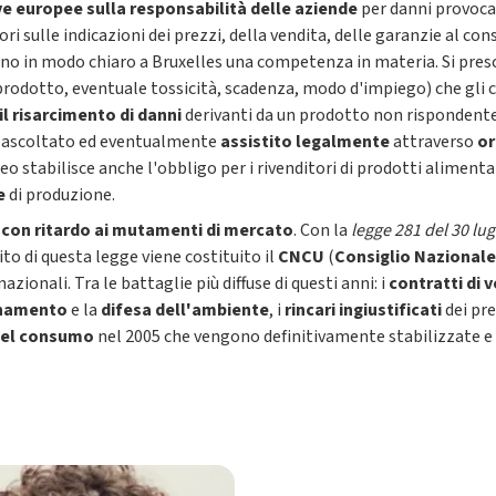
ve europee sulla responsabilità delle aziende
per danni provocat
i sulle indicazioni dei prezzi, della vendita, delle garanzie al co
ono in modo chiaro a Bruxelles una competenza in materia. Si pres
rodotto, eventuale tossicità, scadenza, modo d'impiego) che gli
il risarcimento di danni
derivanti da un prodotto non rispondente 
, ascoltato ed eventualmente
assistito legalmente
attraverso
or
peo stabilisce anche l'obbligo per i rivenditori di prodotti aliment
ne
di produzione.
a con ritardo ai mutamenti di mercato
. Con la
legge 281 del 30 lug
ito di questa legge viene costituito il
CNCU
(
Consiglio Nazionale
zionali. Tra le battaglie più diffuse di questi anni: i
contratti di 
uinamento
e la
difesa dell'ambiente
, i
rincari ingiustificati
dei pre
del consumo
nel 2005 che vengono definitivamente stabilizzate e o