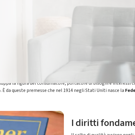
o
itti dei consumatori
che nasce negli
Stati Uniti
all’inizio del
XX s
riata.
 fu costretto ad approvare leggi che imponevano un
controllo nei
iluppa la figura del consumatore, portatore di bisogni e interessi 
o. È da queste premesse che nel 1914 negli Stati Uniti nasce la
Fede
I diritti fonda