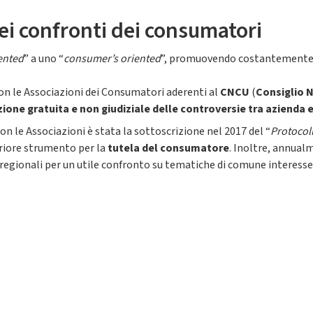
nei confronti dei consumatori
ented
” a uno “
consumer’s oriented
”, promuovendo costantemente pr
on le Associazioni dei Consumatori aderenti al
CNCU
(
Consiglio 
zione gratuita e non giudiziale delle controversie tra aziend
le Associazioni è stata la sottoscrizione nel 2017 del “
Protocol
riore strumento per la
tutela del consumatore
. Inoltre, annual
i regionali per un utile confronto su tematiche di comune interesse