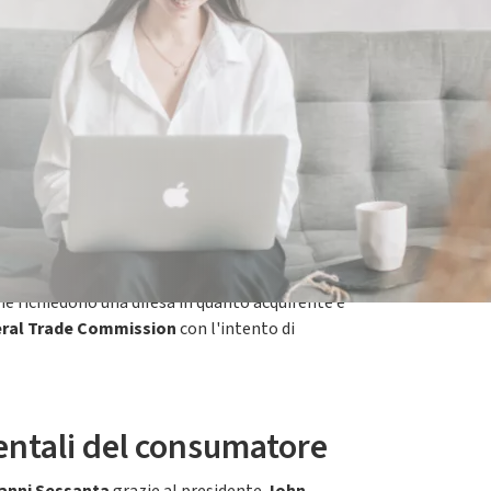
ecolo
a seguito di una battaglia in apparenza
 confronti dell'industria
e dei nascenti prodotti di
che richiedono una difesa in quanto acquirente e
ral Trade Commission
con l'intento di
mentali del consumatore