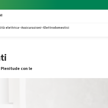
NI
ità elettrica
Assicurazioni
Elettrodomestici
ti
 Plenitude con le