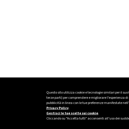
Questo sito utilizza cookie e tecnologie similari per il suo
terze parti) per comprendere e migliorare l’esperienza di n
pubblicità in linea con le tue preferenze manifestate nell
Privacy Policy
.
Gestisci le tue scelte sui cookie
.
Cliccando su "Accetta tutti" acconsenti all’uso dei sudde