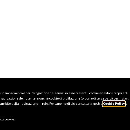
 funzionamento e per l’erogazione dei servizi in esso presenti, cookie analitici (propri e di
avigazione dell’utente, nonché cookie di profilazione (propri e di terze parti) per inviarti
’ambito della navigazione in rete. Per saperne di più consulta la nostra
Cookie Policy
e
tti cookie.