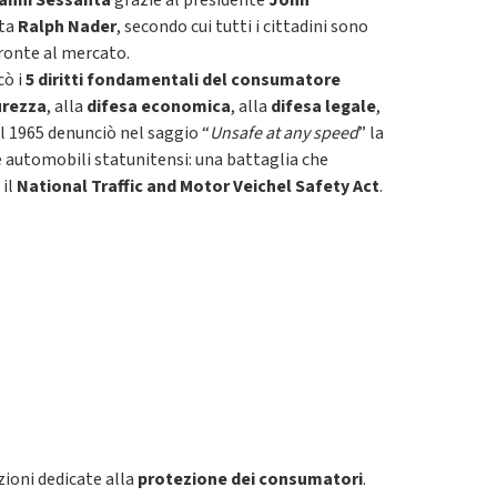
anni Sessanta
grazie al presidente
John
sta
Ralph Nader
, secondo cui tutti i cittadini sono
 fronte al mercato.
cò i
5 diritti fondamentali del consumatore
urezza
, alla
difesa economica
, alla
difesa legale
,
el 1965 denunciò nel saggio “
Unsafe at any speed
” la
 automobili statunitensi: una battaglia che
 il
National Traffic and Motor Veichel Safety Act
.
zioni dedicate alla
protezione dei consumatori
.