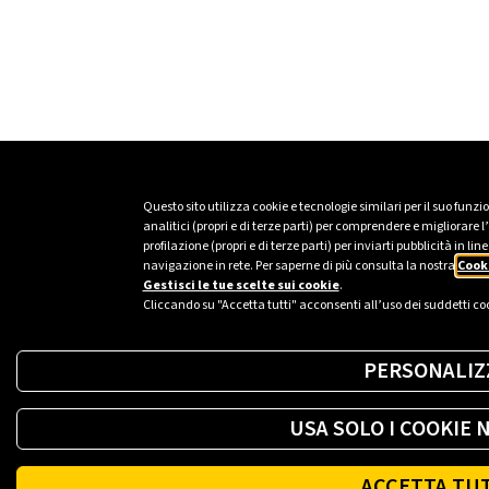
Questo sito utilizza cookie e tecnologie similari per il suo funz
analitici (propri e di terze parti) per comprendere e migliorare
profilazione (propri e di terze parti) per inviarti pubblicità in 
navigazione in rete. Per saperne di più consulta la nostra
Cooki
Gestisci le tue scelte sui cookie
.
Cliccando su "Accetta tutti" acconsenti all’uso dei suddetti co
PERSONALIZ
USA SOLO I COOKIE 
ACCETTA TU