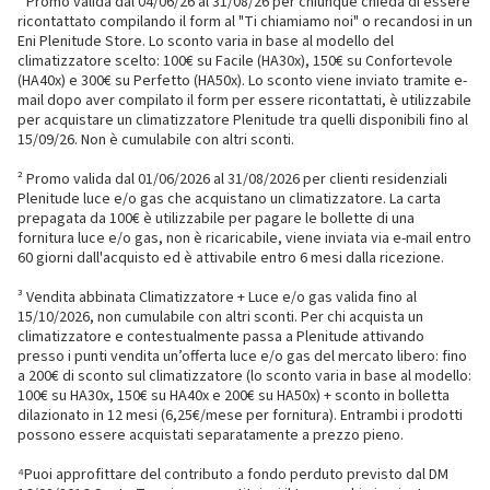
¹ Promo valida dal 04/06/26 al 31/08/26 per chiunque chieda di essere
ricontattato compilando il form al "Ti chiamiamo noi" o recandosi in un
Eni Plenitude Store. Lo sconto varia in base al modello del
climatizzatore scelto: 100€ su Facile (HA30x), 150€ su Confortevole
(HA40x) e 300€ su Perfetto (HA50x). Lo sconto viene inviato tramite e-
mail dopo aver compilato il form per essere ricontattati, è utilizzabile
per acquistare un climatizzatore Plenitude tra quelli disponibili fino al
15/09/26. Non è cumulabile con altri sconti.
² Promo valida dal 01/06/2026 al 31/08/2026 per clienti residenziali
Plenitude luce e/o gas che acquistano un climatizzatore. La carta
prepagata da 100€ è utilizzabile per pagare le bollette di una
fornitura luce e/o gas, non è ricaricabile, viene inviata via e-mail entro
60 giorni dall'acquisto ed è attivabile entro 6 mesi dalla ricezione.
³ Vendita abbinata Climatizzatore + Luce e/o gas valida fino al
15/10/2026, non cumulabile con altri sconti. Per chi acquista un
climatizzatore e contestualmente passa a Plenitude attivando
presso i punti vendita un’offerta luce e/o gas del mercato libero: fino
a 200€ di sconto sul climatizzatore (lo sconto varia in base al modello:
100€ su HA30x, 150€ su HA40x e 200€ su HA50x) + sconto in bolletta
dilazionato in 12 mesi (6,25€/mese per fornitura). Entrambi i prodotti
possono essere acquistati separatamente a prezzo pieno.
⁴Puoi approfittare del contributo a fondo perduto previsto dal DM