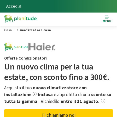
Vai al contenuto principale
Accedi
MENU
Casa
Climatizzatore casa
Offerte Condizionatori
Un nuovo clima per la tua
estate,​ con sconto fino a 300€.
Acquista il tuo
nuovo climatizzatore con
installazione
inclusa
e approfitta di uno
sconto su
tutta la gamma
.​ Richiedilo
entro il 31 agosto
.
Ti chiamiamo noi