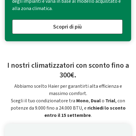
degli impianti e varia in base al modello acquistato e
alla zona climatica.
Scopri di più
I nostri climatizzatori con sconto fino a
300€.
Abbiamo scelto Haier per garantirti alta efficienza e
massimo comfort.
Scegli il tuo condizionatore tra
Mono
,
Dual
o
Trial
, con
potenze da 9.000 fino a 24.000 BTU, e
richiedi lo sconto
entro il 15 settembre
.