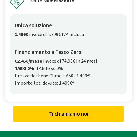
Per te
300€ di sconto
Unica soluzione
1.499€
invece di
1.799€
IVA inclusa
Finanziamento a Tasso Zero
62,45€/mese
invece di
74,95€
in 24 mesi
TAEG 0%
TAN fisso 0%
Prezzo del bene Clima HA50x 1.499€
Importo tot. dovuto: 1.499€⁶
Ti chiamiamo noi