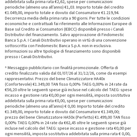
addebitata sulla prima rata €2,62, spese per comunicazioni
periodiche (almeno una all’anno) €1,03. Importo totale del credito
€1.049,00, importo totale e dovuto dal Consumatore €1.219,94.
Decorrenza media della prima rata a 90 giorni. Per tutte le condizioni
economiche e contrattuali fai riferimento alle Informazioni Europee di
Base sul Credito ai Consumatori (IEBCC) disponibili presso i Canali
Distributivi del finanziamento. Salvo approvazione di Findomestic
Banca S.p.A. I Canali Distributivi operano in virtù di una convenzione
sottoscritta con Findomestic Banca S.p.A. non in esclusiva.
Informazioni su altre tipologie di finanziamento sono disponibili
presso i Canali Distributivi.
⁶ Messaggio pubblicitario con finalità promozionale. Offerta di
credito finalizzato valida dal 01/07/26 al 31/12/26, come da esempi
rappresentativi. Prezzo del bene Climatizzatore HA40x
(Confortevole) €1.349,00 TAN fisso 0,00% TAEG 0,00% in 24 rate da
€56,20 oltre le seguenti spese già incluse nel calcolo del TAEG: spese
incasso e gestione rata €0,00 per ogni mensilità, imposta sostitutiva
addebitata sulla prima rata €0,00, spese per comunicazioni
periodiche (almeno una all’anno) € 0,00. Importo totale del credito
€1.349,00, importo totale e dovuto dal Consumatore €1.349,00;
prezzo del bene Climatizzatore HA50x (Perfetto) €1.499,00 TAN fisso
0,00% TAEG 0,00% in 24 rate da €62,45 oltre le seguenti spese già
incluse nel calcolo del TAEG: spese incasso e gestione rata €0,00 per
ogni mensilità, imposta sostitutiva addebitata sulla prima rata € 0,00,