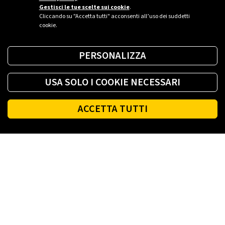
Gestisci le tue scelte sui cookie
.
Cliccando su "Accetta tutti" acconsenti all’uso dei suddetti
cookie.
PERSONALIZZA
USA SOLO I COOKIE NECESSARI
ACCETTA TUTTI
Footer
PLENITUDE
LUCE E GAS CASA
LUCE E GAS AZIENDA
PLENITUDE FIBRA