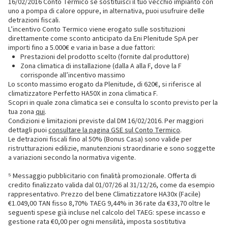
16/02/2016 Conto Termico se sostituisci il tuo vecchio impianto con
uno a pompa di calore oppure, in alternativa, puoi usufruire delle
detrazioni fiscali.
L’incentivo Conto Termico viene erogato sulle sostituzioni
direttamente come sconto anticipato da Eni Plenitude SpA per
importi fino a 5.000€ e varia in base a due fattori:
Prestazioni del prodotto scelto (fornite dal produttore)
Zona climatica di installazione (dalla A alla F, dove la F
corrisponde all’incentivo massimo
Lo sconto massimo erogato da Plenitude, di 620€, si riferisce al
climatizzatore Perfetto HA50X in zona climatica F.
Scopri in quale zona climatica sei e consulta lo sconto previsto per la
tua zona
qui
.
Condizioni e limitazioni previste dal DM 16/02/2016. Per maggiori
dettagli puoi
consultare la pagina GSE sul Conto Termico
.
Le detrazioni fiscali fino al 50% (Bonus Casa) sono valide per
ristrutturazioni edilizie, manutenzioni straordinarie e sono soggette
a variazioni secondo la normativa vigente.
⁵ Messaggio pubblicitario con finalità promozionale. Offerta di
credito finalizzato valida dal 01/07/26 al 31/12/26, come da esempio
rappresentativo. Prezzo del bene Climatizzatore HA30x (Facile)
€1.049,00 TAN fisso 8,70% TAEG 9,44% in 36 rate da €33,70 oltre le
seguenti spese già incluse nel calcolo del TAEG: spese incasso e
gestione rata €0,00 per ogni mensilità, imposta sostitutiva