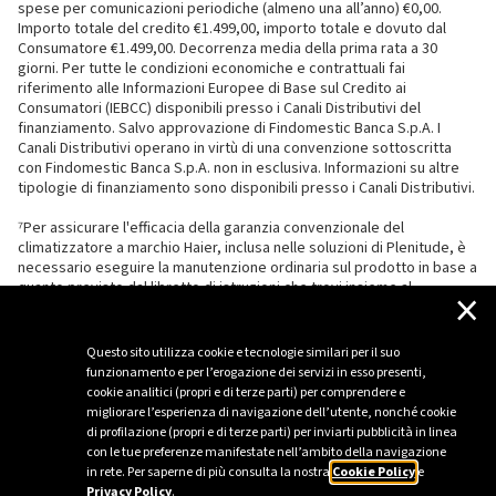
spese per comunicazioni periodiche (almeno una all’anno) €0,00.
Importo totale del credito €1.499,00, importo totale e dovuto dal
Consumatore €1.499,00. Decorrenza media della prima rata a 30
giorni. Per tutte le condizioni economiche e contrattuali fai
riferimento alle Informazioni Europee di Base sul Credito ai
Consumatori (IEBCC) disponibili presso i Canali Distributivi del
finanziamento. Salvo approvazione di Findomestic Banca S.p.A. I
Canali Distributivi operano in virtù di una convenzione sottoscritta
con Findomestic Banca S.p.A. non in esclusiva. Informazioni su altre
tipologie di finanziamento sono disponibili presso i Canali Distributivi.
⁷Per assicurare l'efficacia della garanzia convenzionale del
climatizzatore a marchio Haier, inclusa nelle soluzioni di Plenitude, è
necessario eseguire la manutenzione ordinaria sul prodotto in base a
quanto previsto dal libretto di istruzioni che trovi insieme al
×
climatizzatore.
Questo sito utilizza cookie e tecnologie similari per il suo
funzionamento e per l’erogazione dei servizi in esso presenti,
cookie analitici (propri e di terze parti) per comprendere e
migliorare l’esperienza di navigazione dell’utente, nonché cookie
di profilazione (propri e di terze parti) per inviarti pubblicità in linea
con le tue preferenze manifestate nell’ambito della navigazione
in rete. Per saperne di più consulta la nostra
Cookie Policy
e
Privacy Policy
.