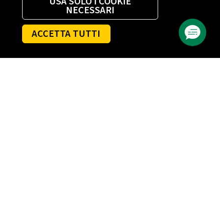
USA SOLO I COOKIE
NECESSARI
ACCETTA TUTTI
AGEVOLAZIONI LUCE E GAS
Bonus sociale bollette luce e gas
Agevolazione alluvioni: ciclone Harry e altri
eventi
Agevolazioni fiscali
, Imprese
Agevolazioni sisma Centro Italia
DIRITTI DEL CONSUMATORE
Come riconoscere ed evitare le truffe
Standard di qualità
nergia
Fornitori ultima istanza
Assicurazione clienti finali civili
Accertamenti della sicurezza post