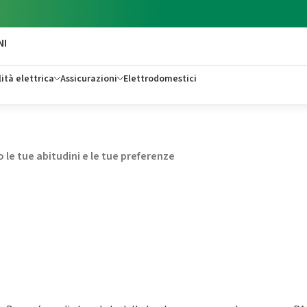
NI
ità elettrica
Assicurazioni
Elettrodomestici
 le tue abitudini e le tue preferenze