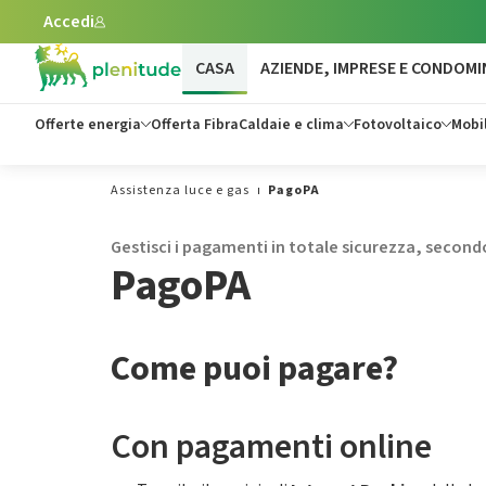
Accedi
Vai al contenuto principale
CASA
AZIENDE, IMPRESE E CONDOMI
Offerte energia
Offerta Fibra
Caldaie e clima
Fotovoltaico
Mobil
Assistenza luce e gas
PagoPA
Gestisci i pagamenti in totale sicurezza, secondo
PagoPA
Come puoi pagare?
Con pagamenti online