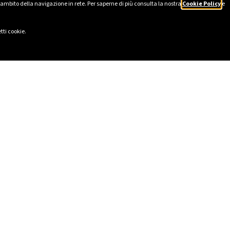
’ambito della navigazione in rete. Per saperne di più consulta la nostra
Cookie Policy
e
tti cookie.
GAS CASA
INFO LUCE E GAS
uce
Evoluzioni Mercati al dettaglio
gas
Fine tutela gas e vulnerabilità
GAS AZIENDA
Canone Rai
Come leggere la bolletta
luce business
Come leggere la bolletta (Aziende
gas business
e Condomini)
DE FIBRA
Glossario Bolletta
lenitude Fibra
pagoPA
Control
Comunicazione dell'autorità per l'e
oni utenti con disabilità
elettrica e il gas
nza Tecnica
Coefficiente C