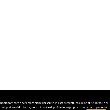
 funzionamento e per l’erogazione dei servizi in esso presenti, cookie analitici (propri e di
avigazione dell’utente, nonché cookie di profilazione (propri e di terze parti) per inviarti