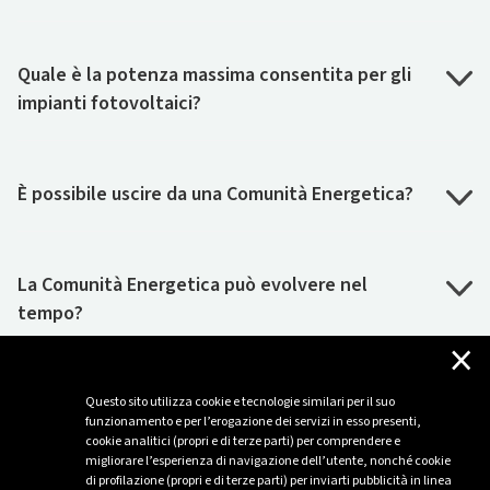
Quale è la potenza massima consentita per gli
impianti fotovoltaici?
È possibile uscire da una Comunità Energetica?
La Comunità Energetica può evolvere nel
tempo?
×
Questo sito utilizza cookie e tecnologie similari per il suo
funzionamento e per l’erogazione dei servizi in esso presenti,
cookie analitici (propri e di terze parti) per comprendere e
migliorare l’esperienza di navigazione dell’utente, nonché cookie
di profilazione (propri e di terze parti) per inviarti pubblicità in linea