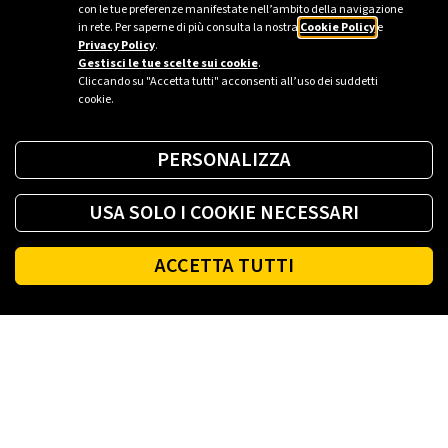
con le tue preferenze manifestate nell’ambito della navigazione
in rete. Per saperne di più consulta la nostra
Cookie Policy
e
Privacy Policy
.
Gestisci le tue scelte sui cookie
.
Cliccando su "Accetta tutti" acconsenti all’uso dei suddetti
cookie.
PERSONALIZZA
USA SOLO I COOKIE NECESSARI
ACCETTA TUTTI
Footer
PLENITUDE
LUCE E GAS CASA