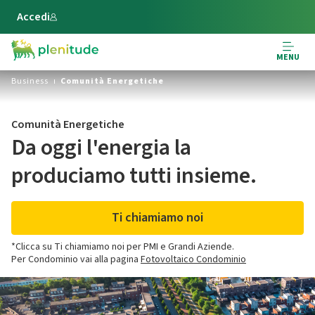
Vai al contenuto principale
Accedi
MENU
Business
Comunità Energetiche
Comunità Energetiche
Da oggi l'energia la
produciamo tutti insieme.
Ti chiamiamo noi
*Clicca su Ti chiamiamo noi per PMI e Grandi Aziende.
Per Condominio vai alla pagina
Fotovoltaico Condominio