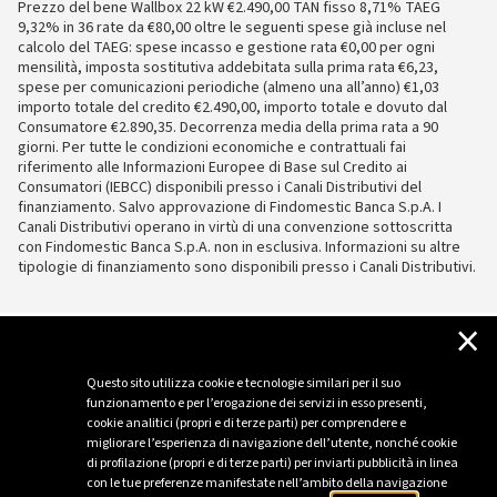
Prezzo del bene Wallbox 22 kW €2.490,00 TAN fisso 8,71% TAEG
9,32% in 36 rate da €80,00 oltre le seguenti spese già incluse nel
calcolo del TAEG: spese incasso e gestione rata €0,00 per ogni
mensilità, imposta sostitutiva addebitata sulla prima rata €6,23,
spese per comunicazioni periodiche (almeno una all’anno) €1,03
importo totale del credito €2.490,00, importo totale e dovuto dal
Consumatore €2.890,35. Decorrenza media della prima rata a 90
giorni. Per tutte le condizioni economiche e contrattuali fai
riferimento alle Informazioni Europee di Base sul Credito ai
Consumatori (IEBCC) disponibili presso i Canali Distributivi del
finanziamento. Salvo approvazione di Findomestic Banca S.p.A. I
Canali Distributivi operano in virtù di una convenzione sottoscritta
con Findomestic Banca S.p.A. non in esclusiva. Informazioni su altre
tipologie di finanziamento sono disponibili presso i Canali Distributivi.
×
Questo sito utilizza cookie e tecnologie similari per il suo
funzionamento e per l’erogazione dei servizi in esso presenti,
cookie analitici (propri e di terze parti) per comprendere e
migliorare l’esperienza di navigazione dell’utente, nonché cookie
di profilazione (propri e di terze parti) per inviarti pubblicità in linea
con le tue preferenze manifestate nell’ambito della navigazione