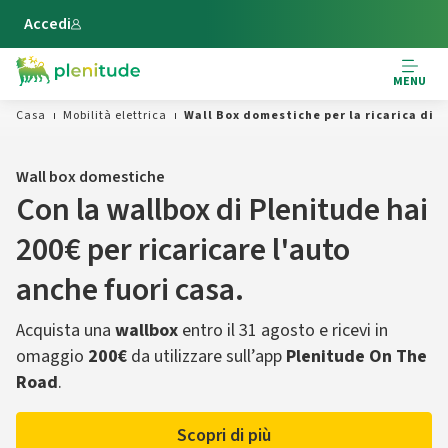
Vai al contenuto principale
Accedi
MENU
Casa
Mobilità elettrica
Wall Box domestiche per la ricarica di a
Wall box domestiche
Con la wallbox di Plenitude hai
200€​ per ricaricare l'auto
anche fuori casa.​
Acquista una
wallbox
entro il 31 agosto​ e ricevi in
omaggio
200€
da utilizzare sull’app
Plenitude On The
Road
.
Scopri di più