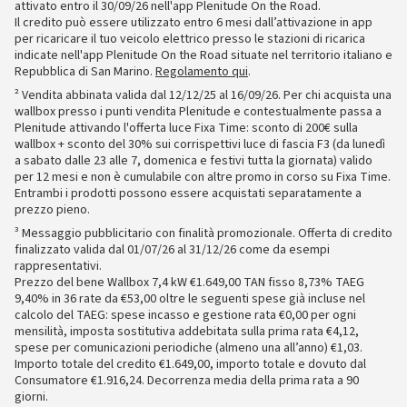
attivato entro il 30/09/26 nell'app Plenitude On the Road.
Il credito può essere utilizzato entro 6 mesi dall’attivazione in app
per ricaricare il tuo veicolo elettrico presso le stazioni di ricarica
indicate nell'app Plenitude On the Road situate nel territorio italiano e
Repubblica di San Marino.
Regolamento qui
.
² Vendita abbinata valida dal 12/12/25 al 16/09/26. Per chi acquista una
wallbox presso i punti vendita Plenitude e contestualmente passa a
Plenitude attivando l'offerta luce Fixa Time: sconto di 200€ sulla
wallbox + sconto del 30% sui corrispettivi luce di fascia F3 (da lunedì
a sabato dalle 23 alle 7, domenica e festivi tutta la giornata) valido
per 12 mesi e non è cumulabile con altre promo in corso su Fixa Time.
Entrambi i prodotti possono essere acquistati separatamente a
prezzo pieno.
³ Messaggio pubblicitario con finalità promozionale. Offerta di credito
finalizzato valida dal 01/07/26 al 31/12/26 come da esempi
rappresentativi.
Prezzo del bene Wallbox 7,4 kW €1.649,00 TAN fisso 8,73% TAEG
9,40% in 36 rate da €53,00 oltre le seguenti spese già incluse nel
calcolo del TAEG: spese incasso e gestione rata €0,00 per ogni
mensilità, imposta sostitutiva addebitata sulla prima rata €4,12,
spese per comunicazioni periodiche (almeno una all’anno) €1,03.
Importo totale del credito €1.649,00, importo totale e dovuto dal
Consumatore €1.916,24. Decorrenza media della prima rata a 90
giorni.