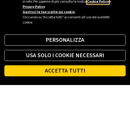
in rete. Per saperne di più consulta la nostra
Cookie Policy
e
Privacy Policy
.
Gestisci le tue scelte sui cookie
.
Cliccando su "Accetta tutti" acconsenti all’uso dei suddetti
cookie.
PERSONALIZZA
USA SOLO I COOKIE NECESSARI
ACCETTA TUTTI
Footer
PLENITUDE
LUCE E GAS CASA
LUCE E GAS AZIENDA