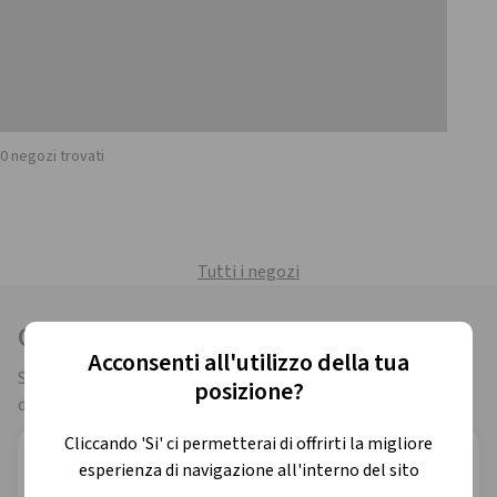
0 negozi trovati
Tutti i negozi
Qual è lo store più adatto a te?
Acconsenti all'utilizzo della tua
Scegli dove venirci a trovare in base ai
servizi disponibili
nei
posizione?
diversi punti vendita.
Cliccando 'Si' ci permetterai di offrirti la migliore
Eni Plenitude Store
esperienza di navigazione all'interno del sito