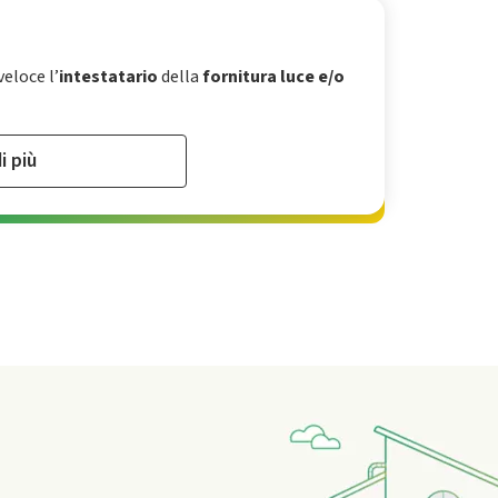
eloce l’
intestatario
della
fornitura luce e/o
i più