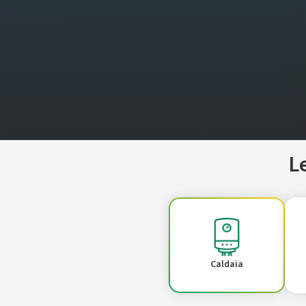
L
Caldaia