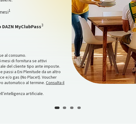
 avere:
t Active 3 Premium
in
.
1
mesi
3
to DAZN MyClubPass
7.884,56 TAN fisso 7,12% TAEG
‌/06‌/28‌. Consulta i T&C, il
regolamenti delle iniziative sul sito
ta Start e Plus hai Zurich Impianto
del 14/09/2026. Montepremi
 hai Zurich Impianto Protetto per 10
o su piuinsieme.com
ase al consumo.
 mesi di fornitura se attivi
ale del cliente tipo ante imposte.
se passi a Eni Plenitude da un altro
uce e/o gas (No Placet). Voucher
ovo automatico al termine.
Consulta il
’intelligenza artificiale.