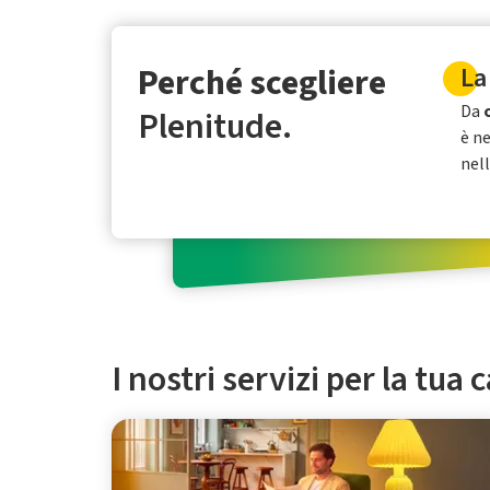
Perché scegliere
La
Da
Plenitude.
è n
nel
I nostri servizi per la tua 