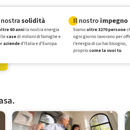
 nostra
solidità
Il nostro
impegno
oltre 60 anni
la nostra energia
Siamo
oltre 3270 persone
c
elle
case
di milioni di famiglie e
ogni giorno lavorano per offr
le
aziende
d’Italia e d’Europa.
l’energia di cui hai bisogno,
proprio
come la vuoi tu
.
casa.