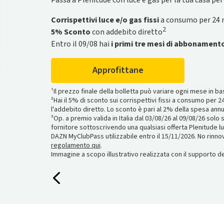
Passa a Plenitude con luce e gas per la tua casa per
l’offerta entro il 26/08 hai uno
smartwatch Amazfi
maltempo**.
tuoi punti e ottieni vantaggi sempre Più grandi
omaggio. L’offerta non include il servizio voce
.
Corrispettivi luce e/o gas fissi
a consumo per 24 
Scopri di più
Scopri di più
2
5% Sconto
con addebito diretto
Scopri Plenitude Fibra
Entro il 09/08 hai
i primi tre mesi di abbonamen
*Prezzo del bene Start Tuo 3kWp 5.290€, totale dovuto €
*Operazione a premio “Più Insieme” valida dal 25‌/05‌/26‌ al 30
8,56%.
regolamento dell’operazione a premio e, più in generale, i 
**Operazioni a premio valide fino al 31/12/2026. Con l'offer
piuinsieme.com.
Approfittane
Protetto per 5 anni,
**Concorso a premi, diviso in fasi, valido fino alle 09:59 
Regolamento qui
; con l'offerta Prime
anni,
complessivo pari a €338.313,40 (IVA inclusa). Regolament
Regolamento qui
.
¹Il prezzo finale della bolletta può variare ogni mese in b
²Hai il 5% di sconto sui corrispettivi fissi a consumo per 24
l'addebito diretto. Lo sconto è pari al 2% della spesa annu
³Op. a premio valida in Italia dal 03/08/26 al 09/08/26 solo 
fornitore sottoscrivendo una qualsiasi offerta Plenitude l
DAZN MyClubPass utilizzabile entro il 15/11/2026. No rinn
regolamento qui
.
Immagine a scopo illustrativo realizzata con il supporto dell