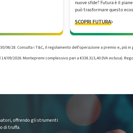
nuove sfide? Futura è il pian
può trasformare questo ecos
SCOPRI FUTURA
30‌/06‌/28‌. Consulta i T&C, il regolamento dell’operazione a premio e, più in 
 del 14/09/2026. Montepremi complessivo pari a €338.313,40 (IVA inclusa). R
atori, offrendo gli strumenti
 di truffa.