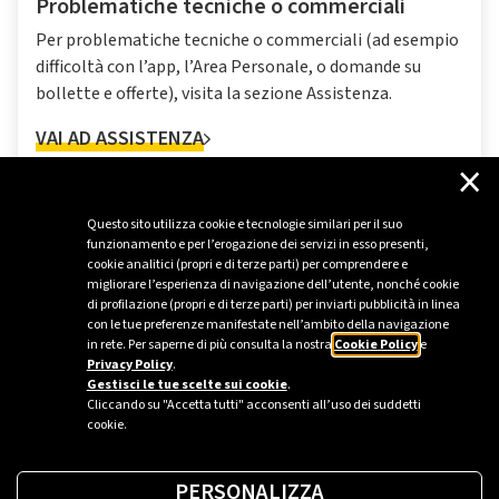
Problematiche tecniche o commerciali
Per problematiche tecniche o commerciali (ad esempio
difficoltà con l’app, l’Area Personale, o domande su
bollette e offerte), visita la sezione Assistenza.
VAI AD ASSISTENZA
×
Questo sito utilizza cookie e tecnologie similari per il suo
funzionamento e per l’erogazione dei servizi in esso presenti,
cookie analitici (propri e di terze parti) per comprendere e
migliorare l’esperienza di navigazione dell’utente, nonché cookie
di profilazione (propri e di terze parti) per inviarti pubblicità in linea
con le tue preferenze manifestate nell’ambito della navigazione
in rete. Per saperne di più consulta la nostra
Cookie Policy
e
Privacy Policy
.
Gestisci le tue scelte sui cookie
.
Cliccando su "Accetta tutti" acconsenti all’uso dei suddetti
cookie.
PERSONALIZZA