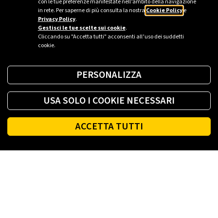
con le tue preferenze manifestate nell’ambito della navigazione
in rete. Per saperne di più consulta la nostra
Cookie Policy
e
Privacy Policy
.
Gestisci le tue scelte sui cookie
.
Cliccando su "Accetta tutti" acconsenti all’uso dei suddetti
cookie.
PERSONALIZZA
USA SOLO I COOKIE NECESSARI
ACCETTA TUTTI
Footer
PLENITUDE
LUCE E GAS CASA