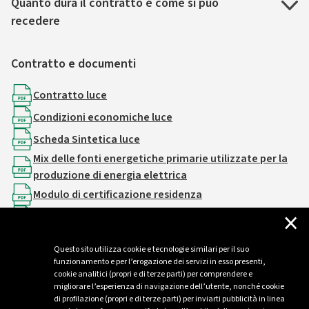
Quanto dura il contratto e come si può
recedere
Contratto e documenti
Contratto luce
Condizioni economiche luce
Scheda Sintetica luce
Mix delle fonti energetiche primarie utilizzate per la
produzione di energia elettrica
Modulo di certificazione residenza
×
Modulo ripensamento
Questo sito utilizza cookie e tecnologie similari per il suo
funzionamento e per l’erogazione dei servizi in esso presenti,
cookie analitici (propri e di terze parti) per comprendere e
migliorare l’esperienza di navigazione dell’utente, nonché cookie
di profilazione (propri e di terze parti) per inviarti pubblicità in linea