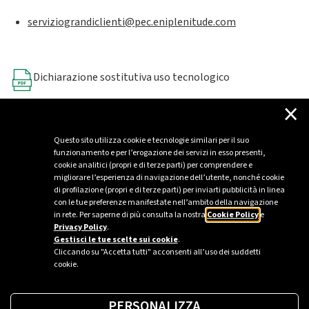
serviziograndiclienti@pec.eniplenitude.com
Dichiarazione sostitutiva uso tecnologico
×
Modulo B2B
Questo sito utilizza cookie e tecnologie similari per il suo
funzionamento e per l’erogazione dei servizi in esso presenti,
cookie analitici (propri e di terze parti) per comprendere e
migliorare l’esperienza di navigazione dell’utente, nonché cookie
di profilazione (propri e di terze parti) per inviarti pubblicità in linea
con le tue preferenze manifestate nell’ambito della navigazione
in rete. Per saperne di più consulta la nostra
Cookie Policy
e
Privacy Policy
.
Gestisci le tue scelte sui cookie
.
Cliccando su "Accetta tutti" acconsenti all’uso dei suddetti
cookie.
PERSONALIZZA