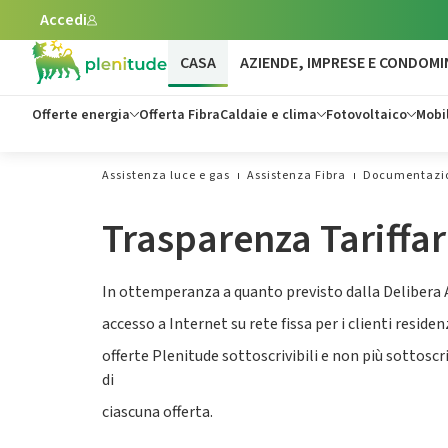
Accedi
Vai al contenuto principale
CASA
AZIENDE, IMPRESE E CONDOMI
Offerte energia
Offerta Fibra
Caldaie e clima
Fotovoltaico
Mobil
Assistenza luce e gas
Assistenza Fibra
Documentazion
Trasparenza Tariffar
In ottemperanza a quanto previsto dalla Delibera A
accesso a Internet su rete fissa per i clienti reside
offerte Plenitude sottoscrivibili e non più sottoscri
di
ciascuna offerta.