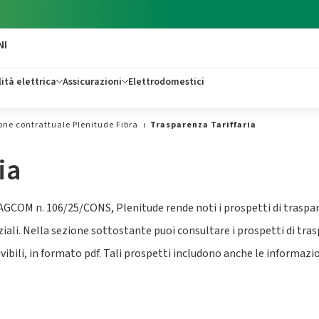
NI
ità elettrica
Assicurazioni
Elettrodomestici
e contrattuale Plenitude Fibra
Trasparenza Tariffaria
ia
GCOM n. 106/25/CONS, Plenitude rende noti i prospetti di trasparen
nziali. Nella sezione sottostante puoi consultare i prospetti di trasp
vibili, in formato pdf. Tali prospetti includono anche le informazio