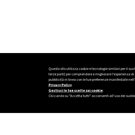
Questo sito utilizza cookie e tecnologie similari per il suo
terze parti) per comprendere e migliorare l’esperienza di n
pubblicità in linea con le tue preferenze manifestate nell
Privacy Policy
.
Gestisci le tue scelte sui cookie
.
Cliccando su "Accetta tutti" acconsenti all’uso dei sudde
Footer