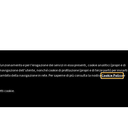
 funzionamento e per l’erogazione dei servizi in esso presenti, cookie analitici (propri e di
avigazione dell’utente, nonché cookie di profilazione (propri e di terze parti) per inviarti
’ambito della navigazione in rete. Per saperne di più consulta la nostra
Cookie Policy
e
tti cookie.