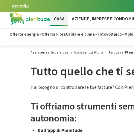
Accedi
Vai al contenuto principale
CASA
AZIENDE, IMPRESE E CONDOMI
Offerte energia
Offerta Fibra
Caldaie e clima
Fotovoltaico
Mobil
Assistenza luce e gas
Assistenza Fibra
Fattura Plen
Tutto quello che ti s
Hai bisogno di controllare le tue fatture? Con Pleni
Ti offriamo strumenti sempl
autonomia:
Dall’app di Plenitude