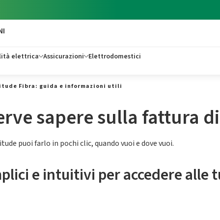
NI
ità elettrica
Assicurazioni
Elettrodomestici
itude Fibra: guida e informazioni utili
erve sapere sulla fattura d
tude puoi farlo in pochi clic, quando vuoi e dove vuoi.
ici e intuitivi per accedere alle t