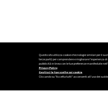
Questo sito utilizza cookie e tecnologie similari per il suo
terze parti) per comprendere e migliorare l’esperienza di n
pubblicità in linea con le tue preferenze manifestate nell
Privacy Policy
.
Gestisci le tue scelte sui cookie
.
Cliccando su "Accetta tutti" acconsenti all’uso dei sudde
Footer