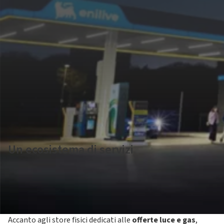
Un ecosistema di servizi
Plenitude ed Enilive
offrono accesso ad un ecosistema
integrato di energia
, luce e gas, connessione casa e
mobilità sostenibile
: una Stazione di Servizi sempre più
accessibili a portata di mano.
Accanto agli store fisici dedicati alle
offerte luce e gas
,