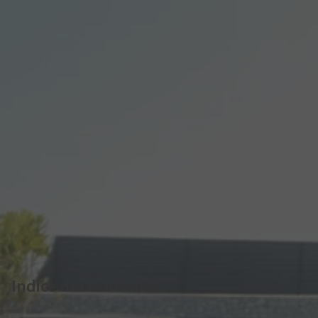
Pubblicato 06 Luglio 2026 | Autore: Eni Plenitude
10 min lettura
Indice dei contenuti
Wallbox per le auto elettriche: guida alle colonnine di