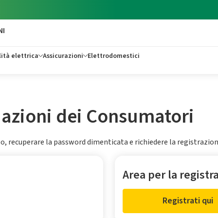
NI
ità elettrica
Assicurazioni
Elettrodomestici
ciazioni dei Consumatori
esso, recuperare la password dimenticata e richiedere la registrazio
Area per la registr
Registrati qui