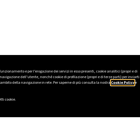
 funzionamento e per l’erogazione dei servizi in esso presenti, cookie analitici (propri e di
avigazione dell’utente, nonché cookie di profilazione (propri e di terze parti) per inviarti
’ambito della navigazione in rete. Per saperne di più consulta la nostra
Cookie Policy
e
tti cookie.