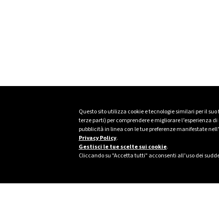
Questo sito utilizza cookie e tecnologie similari per il suo
terze parti) per comprendere e migliorare l’esperienza di n
pubblicità in linea con le tue preferenze manifestate nell
Privacy Policy
.
Gestisci le tue scelte sui cookie
.
Cliccando su "Accetta tutti" acconsenti all’uso dei sudde
Footer