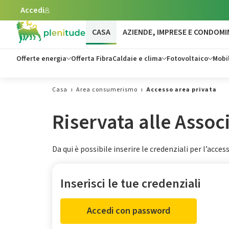
Accedi
Vai al contenuto principale
CASA
AZIENDE, IMPRESE E CONDOMI
Offerte energia
Offerta Fibra
Caldaie e clima
Fotovoltaico
Mobil
Casa
Area consumerismo
Accesso area privata
Riservata alle Asso
Da qui è possibile inserire le credenziali per l’acc
Inserisci le tue credenziali
Accedi con password