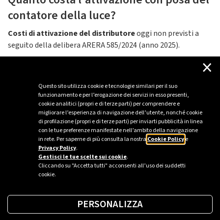
contatore della luce?
Costi di attivazione del distributore
oggi non previsti a
seguito della delibera ARERA 585/2024 (anno 2025).
×
Costi amministrativi di Plenitude
pari a € 35,00 IVA esclusa,
ad eccezione delle offerte Placet (gratuito).
Questo sito utilizza cookie e tecnologie similari per il suo
funzionamento e per l’erogazione dei servizi in esso presenti,
cookie analitici (propri e di terze parti) per comprendere e
migliorare l’esperienza di navigazione dell’utente, nonché cookie
di profilazione (propri e di terze parti) per inviarti pubblicità in linea
con le tue preferenze manifestate nell’ambito della navigazione
in rete. Per saperne di più consulta la nostra
Cookie Policy
e
Privacy Policy
.
Gestisci le tue scelte sui cookie
.
Cliccando su "Accetta tutti" acconsenti all’uso dei suddetti
cookie.
PERSONALIZZA