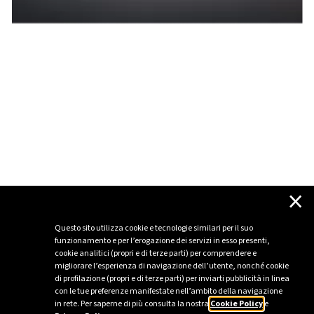
×
Questo sito utilizza cookie e tecnologie similari per il suo
funzionamento e per l’erogazione dei servizi in esso presenti,
cookie analitici (propri e di terze parti) per comprendere e
migliorare l’esperienza di navigazione dell’utente, nonché cookie
di profilazione (propri e di terze parti) per inviarti pubblicità in linea
con le tue preferenze manifestate nell’ambito della navigazione
in rete. Per saperne di più consulta la nostra
Cookie Policy
e