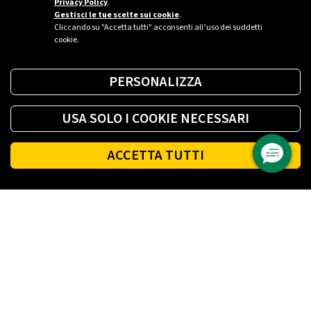
Privacy Policy
.
Gestisci le tue scelte sui cookie
.
Cliccando su "Accetta tutti" acconsenti all’uso dei suddetti
cookie.
PERSONALIZZA
USA SOLO I COOKIE NECESSARI
ACCETTA TUTTI
Footer
PLENITUDE
LUCE E GAS CASA
LUCE E GAS AZIENDA
PLENITUDE FIBRA