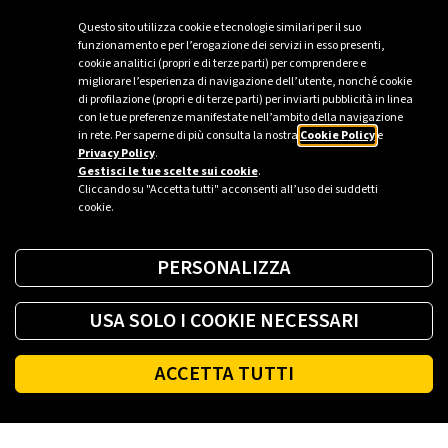
Questo sito utilizza cookie e tecnologie similari per il suo
funzionamento e per l’erogazione dei servizi in esso presenti,
cookie analitici (propri e di terze parti) per comprendere e
migliorare l’esperienza di navigazione dell’utente, nonché cookie
di profilazione (propri e di terze parti) per inviarti pubblicità in linea
con le tue preferenze manifestate nell’ambito della navigazione
in rete. Per saperne di più consulta la nostra
Cookie Policy
e
Privacy Policy
.
Gestisci le tue scelte sui cookie
.
Cliccando su "Accetta tutti" acconsenti all’uso dei suddetti
cookie.
PERSONALIZZA
USA SOLO I COOKIE NECESSARI
ACCETTA TUTTI
Footer