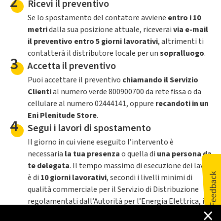
2
Ricevi il preventivo
Se lo spostamento del contatore avviene
entro i 10
metri
dalla sua posizione attuale, riceverai
via e-mail
il preventivo entro 5 giorni lavorativi
, altrimenti ti
contatterà il distributore locale per un
sopralluogo
.
3
Accetta il preventivo
Puoi accettare il preventivo
chiamando il Servizio
Clienti
al numero verde 800900700 da rete fissa o da
cellulare al numero 02444141, oppure
recandoti in un
Eni Plenitude Store
.
4
Segui i lavori di spostamento
Il giorno in cui viene eseguito l’intervento è
necessaria
la tua presenza
o quella di
una persona da
te delegata
. Il tempo massimo di esecuzione dei lavori
è di
10 giorni lavorativi
, secondi i livelli minimi di
qualità commerciale per il Servizio di Distribuzione
regolamentati dall’Autorità per l’Energia Elettrica, il
×
Gas e il Servizio Idrico (AEEGSI).