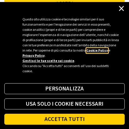
ACCEDI
×
Questo sito utilizza cookie e tecnologie similari per il suo
funzionamento e per l’erogazione dei servizi in esso presenti,
cookie analitici (propri e di terze parti) per comprendere e
migliorare l’esperienza di navigazione dell’utente, nonché cookie
di profilazione (propri e di terze parti) per inviarti pubblicità in linea
con le tue preferenze manifestate nell’ambito della navigazione
in rete. Per saperne di più consulta la nostra
Cookie Policy
e
Privacy Policy
.
Gestisci le tue scelte sui cookie
.
Cliccando su "Accetta tutti" acconsenti all’uso dei suddetti
cookie.
PERSONALIZZA
USA SOLO I COOKIE NECESSARI
ACCETTA TUTTI