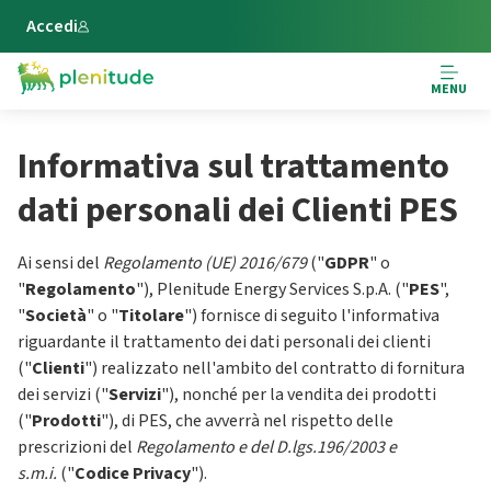
Vai al contenuto principale
Accedi
MENU
Informativa sul trattamento
dati personali dei Clienti PES
Ai sensi del
Regolamento (UE) 2016/679
("
GDPR
" o
"
Regolamento
"), Plenitude Energy Services S.p.A. ("
PES
",
"
Società
" o "
Titolare
") fornisce di seguito l'informativa
riguardante il trattamento dei dati personali dei clienti
("
Clienti
") realizzato nell'ambito del contratto di fornitura
dei servizi ("
Servizi
"), nonché per la vendita dei prodotti
("
Prodotti
"), di PES, che avverrà nel rispetto delle
prescrizioni del
Regolamento e del D.lgs.196/2003 e
s.m.i.
("
Codice Privacy
").