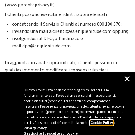
(
www.garanteprivacy.it
).
I Clienti possono esercitare i diritti sopra elencati
contattando il Servizio Clienti al numero 800 190 570;
inviando una mail a
clienti@es.eniplenitude.com
oppure;
rivolgendosi al DPO, all’indirizzo e-
mail
dpo@eniplenitude.com
.
In aggiunta ai canali sopra indicati, i Clienti possono in
qualsiasi momento modificare i consensi rilasciati,
×
accedendo al profilo nell’Area riservata del sito
PES
https://es.eniplenitude.com/
.
Questo sito utilizza cookie e tecnologie similari per il suo
funzionamento e per l’erogazione dei servizi in esso presenti,
cookie analitici (propri e di terze parti) per comprendere e
migliorare l’esperienza di navigazione dell’utente, nonché cookie
di profilazione (propri e di terze parti) per inviarti pubblicità in linea
con le tue preferenze manifestate nell’ambito della navigazione
in rete. Per saperne di più consulta la nostra
Cookie Policy
e
Privacy Policy
.
Gestisci le tue scelte sui cookie
.