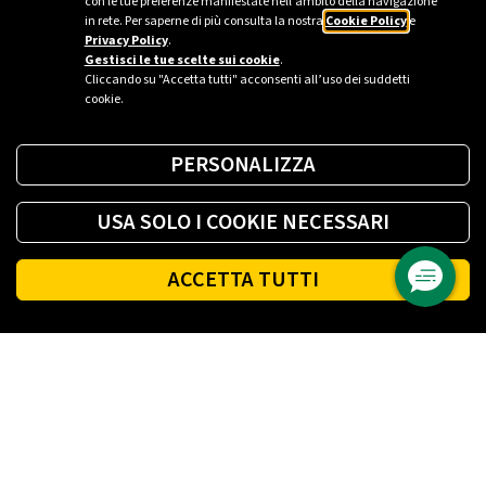
con le tue preferenze manifestate nell’ambito della navigazione
in rete. Per saperne di più consulta la nostra
Cookie Policy
e
Privacy Policy
.
Gestisci le tue scelte sui cookie
.
Cliccando su "Accetta tutti" acconsenti all’uso dei suddetti
cookie.
PERSONALIZZA
USA SOLO I COOKIE NECESSARI
ACCETTA TUTTI
Footer
PLENITUDE
LUCE E GAS CASA
LUCE E GAS AZIENDA