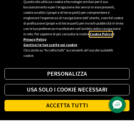
Questo sito utilizza cookie e tecnologie similari per il suo
funzionamento e per l’erogazione dei servizi in esso presenti,
cookie analitici (propri e di terze parti) per comprendere e
migliorare l’esperienza di navigazione dell’utente, nonché cookie
di profilazione (propri e di terze parti) per inviarti pubblicità in linea
con le tue preferenze manifestate nell’ambito della navigazione
in rete. Per saperne di più consulta la nostra
Cookie Policy
e
Privacy Policy
.
Gestisci le tue scelte sui cookie
.
Cliccando su "Accetta tutti" acconsenti all’uso dei suddetti
cookie.
PERSONALIZZA
USA SOLO I COOKIE NECESSARI
ACCETTA TUTTI
Footer