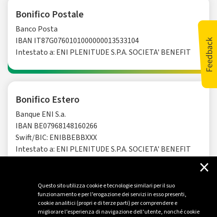
Bonifico Postale
Banco Posta
IBAN IT87G0760101000000013533104
Intestato a: ENI PLENITUDE S.P.A. SOCIETA' BENEFIT
Bonifico Estero
Banque ENI S.a.
IBAN BE07968148160266
Swift/BIC: ENIBBEBBXXX
Intestato a: ENI PLENITUDE S.P.A. SOCIETA' BENEFIT
×
Questo sito utilizza cookie e tecnologie similari per il suo
funzionamento e per l’erogazione dei servizi in esso presenti,
cookie analitici (propri e di terze parti) per comprendere e
migliorare l’esperienza di navigazione dell’utente, nonché cookie