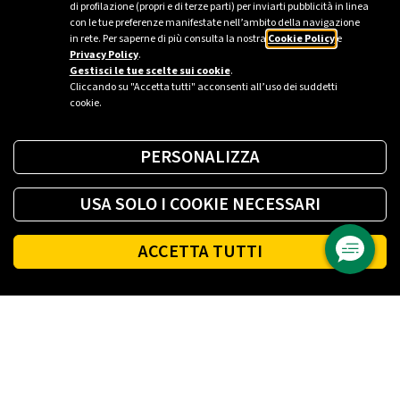
di profilazione (propri e di terze parti) per inviarti pubblicità in linea
con le tue preferenze manifestate nell’ambito della navigazione
in rete. Per saperne di più consulta la nostra
Cookie Policy
e
Privacy Policy
.
Gestisci le tue scelte sui cookie
.
Cliccando su "Accetta tutti" acconsenti all’uso dei suddetti
cookie.
PERSONALIZZA
USA SOLO I COOKIE NECESSARI
ACCETTA TUTTI
Footer
PLENITUDE
LUCE E GAS CASA