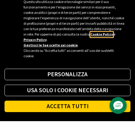
Questo sito utilizza cookie e tecnologie similari per il suo
funzionamento e per l’erogazione dei servizi in esso presenti,
cookie analitici (propri e di terze parti) per comprendere e
migliorare l’esperienza di navigazione dell’utente, nonché cookie
di profilazione (propri e di terze parti) per inviarti pubblicità in linea
con le tue preferenze manifestate nell’ambito della navigazione
in rete. Per saperne di più consulta la nostra
Cookie Policy
e
Privacy Policy
.
Gestisci le tue scelte sui cookie
.
Cliccando su "Accetta tutti" acconsenti all’uso dei suddetti
cookie.
PERSONALIZZA
USA SOLO I COOKIE NECESSARI
ACCETTA TUTTI
Footer