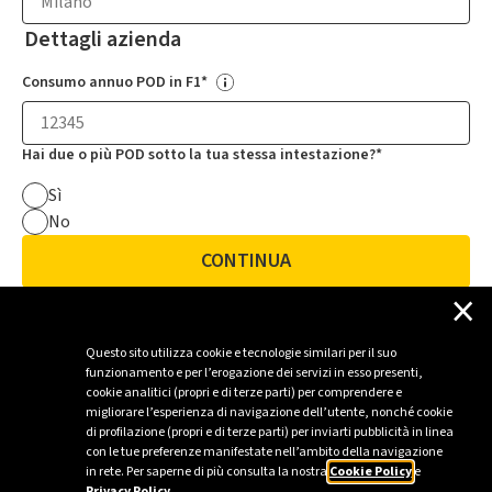
Dettagli azienda
Consumo annuo POD in F1*
Hai due o più POD sotto la tua stessa intestazione?*
Sì
No
CONTINUA
×
Questo sito utilizza cookie e tecnologie similari per il suo
funzionamento e per l’erogazione dei servizi in esso presenti,
cookie analitici (propri e di terze parti) per comprendere e
migliorare l’esperienza di navigazione dell’utente, nonché cookie
di profilazione (propri e di terze parti) per inviarti pubblicità in linea
con le tue preferenze manifestate nell’ambito della navigazione
in rete. Per saperne di più consulta la nostra
Cookie Policy
e
Privacy Policy
.