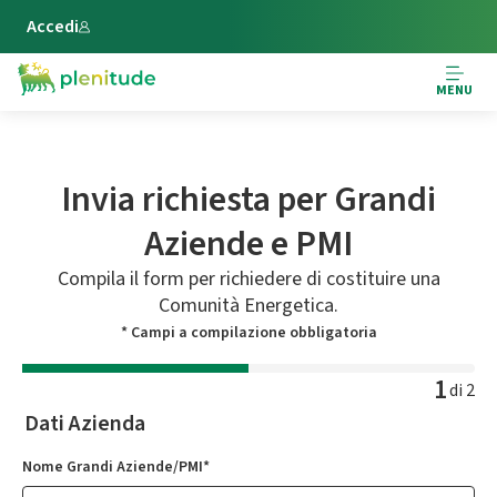
Vai al contenuto principale
Accedi
MENU
Invia richiesta per Grandi
Aziende e PMI
Compila il form per richiedere di costituire una
Comunità Energetica.
* Campi a compilazione obbligatoria
1
di 2
Dati Azienda
Nome Grandi Aziende/PMI*