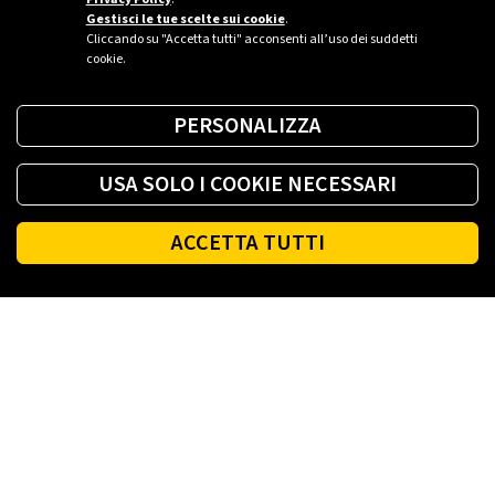
Gestisci le tue scelte sui cookie
.
Cliccando su "Accetta tutti" acconsenti all’uso dei suddetti
cookie.
PERSONALIZZA
USA SOLO I COOKIE NECESSARI
ACCETTA TUTTI
Footer
PLENITUDE
LUCE E GAS CASA
LUCE E GAS AZIENDA
PLENITUDE FIBRA