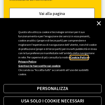
Vai alla pagina
×
Questo sito utilizza cookie e tecnologie similari per il suo
funzionamento e per l’erogazione dei servizi in esso presenti,
cookie analitici (propri e di terze parti) per comprendere e
migliorare l’esperienza di navigazione dell’utente, nonché cookie
di profilazione (propri e di terze parti) per inviarti pubblicità in linea
con le tue preferenze manifestate nell’ambito della navigazione
in rete. Per saperne di più consulta la nostra
Cookie Policy
e
Privacy Policy
.
Gestisci le tue scelte sui cookie
.
Cliccando su "Accetta tutti" acconsenti all’uso dei suddetti
cookie.
PERSONALIZZA
USA SOLO I COOKIE NECESSARI