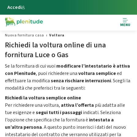
Vai al contenuto principale
Accedi
MENU
Nuova fornitura casa
Voltura
Richiedi la voltura online di una
fornitura Luce o Gas
Se la fornitura di cui vuoi
modificare l’intestatario
è attiva
con Plenitude
, puoi richiedere una
voltura semplice
ed
effettuare la modifica
senza rischiare interruzioni
. Scegli la
modalità che preferisci tra le seguenti:
Richiedi la voltura semplice online
Per richiedere una voltura,
attiva l’offerta
più adatta alle
tue esigenze e
segui tutti i passaggi
indicati. Seleziona
l’opzione che specifica che la fornitura è
intestata a
un’altra persona
. A questo punto inserisci i dati del nuovo
intestatario del contratto che verranno utilizzati per la