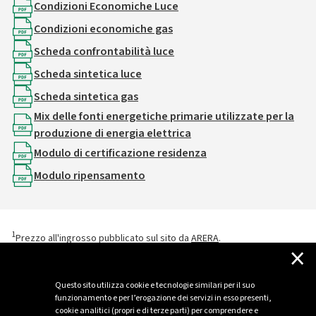
Condizioni Economiche Luce
Condizioni economiche gas
Scheda confrontabilità luce
Scheda sintetica luce
Scheda sintetica gas
Mix delle fonti energetiche primarie utilizzate per la
produzione di energia elettrica
Modulo di certificazione residenza
Modulo ripensamento
1
Prezzo all'ingrosso pubblicato sul sito da
ARERA
.
×
2
Placet: Prezzo Libero A Condizioni Equiparate di Tutela.
Questo sito utilizza cookie e tecnologie similari per il suo
funzionamento e per l’erogazione dei servizi in esso presenti,
cookie analitici (propri e di terze parti) per comprendere e