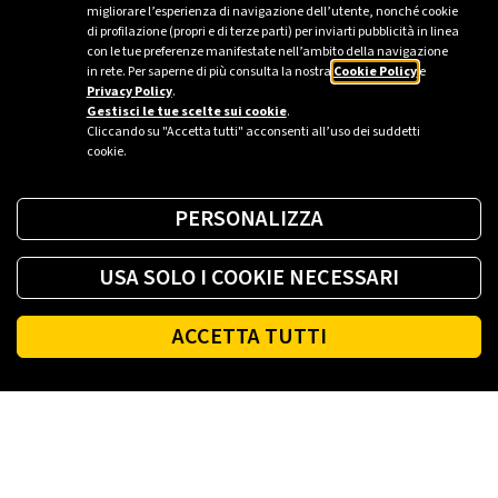
migliorare l’esperienza di navigazione dell’utente, nonché cookie
di profilazione (propri e di terze parti) per inviarti pubblicità in linea
con le tue preferenze manifestate nell’ambito della navigazione
in rete. Per saperne di più consulta la nostra
Cookie Policy
e
Privacy Policy
.
Gestisci le tue scelte sui cookie
.
Cliccando su "Accetta tutti" acconsenti all’uso dei suddetti
cookie.
PERSONALIZZA
USA SOLO I COOKIE NECESSARI
ACCETTA TUTTI
Footer
PLENITUDE