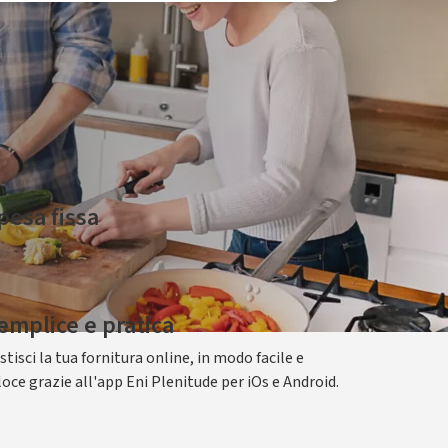
 Codice offerta Gas: 026160GSFMP51XX0GPLFIXRBAS130726
pesa fissa
i una parte di spesa per l'energia fissa e invariabile
r 12 mesi.
emplice e pratica
stisci la tua fornitura online, in modo facile e
loce grazie all'app Eni Plenitude per iOs e Android.