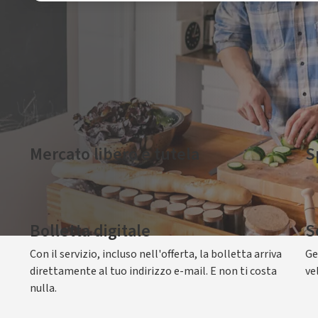
Codice offerta Luce: 026160ESFFP51XX0LPLFIXRBAS130726 -
Mercato libero e tutela
S
1
Placet
Fissa offre condizioni contrattuali definite
Ha
dall’Autorità e prezzi stabiliti da Plenitude.
pe
Bolletta digitale
S
Con il servizio, incluso nell'offerta, la bolletta arriva
Ge
direttamente al tuo indirizzo e-mail. E non ti costa
ve
nulla.