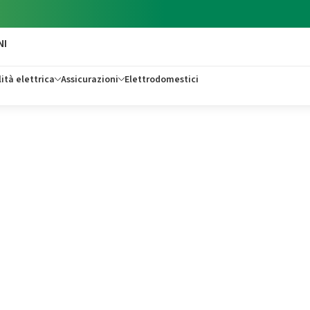
NI
ità elettrica
Assicurazioni
Elettrodomestici