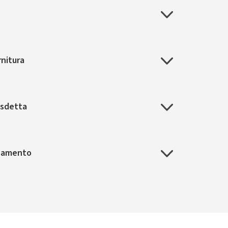
rnitura
disdetta
nsamento