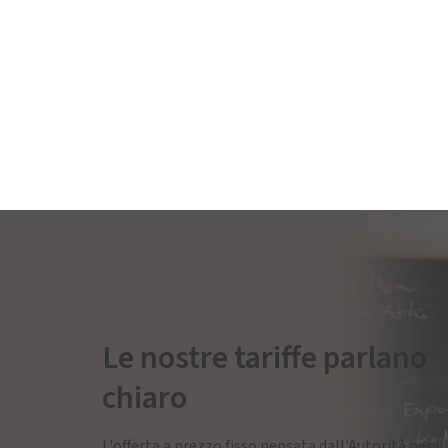
Le nostre tariffe parlano
chiaro
L'offerta a prezzo fisso pensata dall'Autorità per il