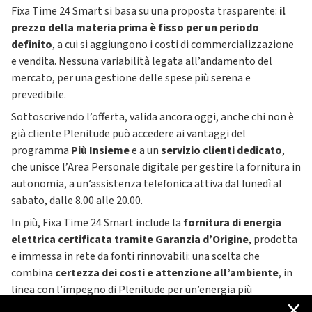
Fixa Time 24 Smart si basa su una proposta trasparente:
il
prezzo della materia prima è fisso per un periodo
definito
, a cui si aggiungono i costi di commercializzazione
e vendita. Nessuna variabilità legata all’andamento del
mercato, per una gestione delle spese più serena e
prevedibile.
Sottoscrivendo l’offerta, valida ancora oggi, anche chi non è
già cliente Plenitude può accedere ai vantaggi del
programma
Più Insieme
e a un
servizio clienti dedicato
,
che unisce l’Area Personale digitale per gestire la fornitura in
autonomia, a un’assistenza telefonica attiva dal lunedì al
sabato, dalle 8.00 alle 20.00.
In più, Fixa Time 24 Smart include la
fornitura di energia
elettrica certificata tramite Garanzia d’Origine
, prodotta
e immessa in rete da fonti rinnovabili: una scelta che
combina
certezza dei costi e attenzione all’ambiente
, in
linea con l’impegno di Plenitude per un’energia più
×
consapevole.