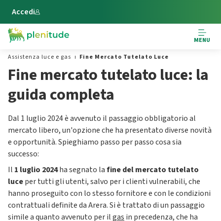
Vai al contenuto principale
Accedi
MENU
Assistenza luce e gas
Fine Mercato Tutelato Luce
Fine mercato tutelato luce: la
guida completa
Dal 1 luglio 2024 è avvenuto il passaggio obbligatorio al
mercato libero, un'opzione che ha presentato diverse novità
e opportunità. Spieghiamo passo per passo cosa sia
successo:
Il
1 luglio 2024
ha segnato la
fine del mercato tutelato
luce
per tutti gli utenti, salvo per i clienti vulnerabili, che
hanno proseguito con lo stesso fornitore e con le condizioni
contrattuali definite da Arera. Si è trattato di un passaggio
simile a quanto avvenuto per il
gas
in precedenza, che ha