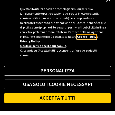
Questo sito utilizza cookie e tecnologie similari per il suo
funzionamento e per l’erogazione dei servizi in esso presenti,
cookie analitici (propri e di terze parti) per comprendere e
migliorare l’esperienza di navigazione dell’utente, nonché cookie
di profilazione (propri e di terze parti) per inviarti pubblicità in linea
con le tue preferenze manifestate nell’ambito della navigazione
in rete. Per saperne di più consulta la nostra
Cookie Policy
e
Privacy Policy
.
Gestisci le tue scelte sui cookie
.
Cliccando su "Accetta tutti" acconsenti all’uso dei suddetti
cookie.
PERSONALIZZA
USA SOLO I COOKIE NECESSARI
ACCETTA TUTTI