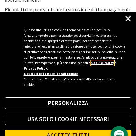
approfondimenti.
Ricordati che puoi verificare la situazione dei tuoi pagamenti
×
accedendo alla tua Area Personale o tramite App nella
sezione “Bollette”.
Questo sito utilizza cookie e tecnologie similari per il suo
funzionamento e per l’erogazione dei servizi in esso presenti,
cookie analitici (propri e di terze parti) per comprendere e
migliorare l’esperienza di navigazione dell’utente, nonché cookie
di profilazione (propri e di terze parti) per inviarti pubblicità in linea
con le tue preferenze manifestate nell’ambito della navigazione
in rete. Per saperne di più consulta la nostra
Cookie Policy
e
Privacy Policy
.
Gestisci le tue scelte sui cookie
.
Cliccando su "Accetta tutti" acconsenti all’uso dei suddetti
cookie.
PERSONALIZZA
USA SOLO I COOKIE NECESSARI
ACCETTA TUTTI